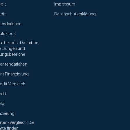
edit
Impressum
edit
Datenschutzerklärung
tendarlehen
uldkredit
ftskredit: Definition,
etzungen und
ungsbereiche
entendarlehen
nt Finanzierung
edit Vergleich
edit
eld
nzierung
rten-Vergleich: Die
rte finden