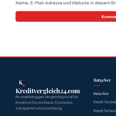
Name, E-Mail-Adresse und Website in diesem B
Ratgeber
K
Kreditvergleich24.com
Ratgeber
Ihr unabhängiges Vergleichsportal für
Kredit für ei
Kredite in Deutschland. Kostenlos,
transparent und zuverlässig.
Kredit für Aut