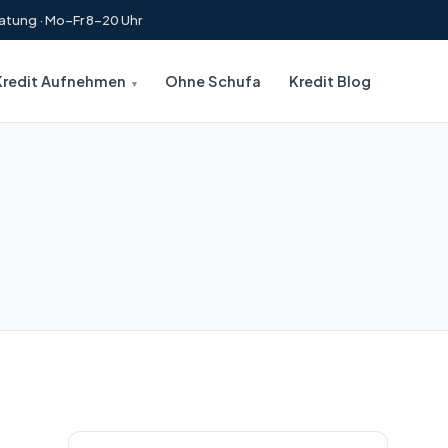
atung · Mo–Fr 8–20 Uhr
Kredit Aufnehmen
Ohne Schufa
Kredit Blog