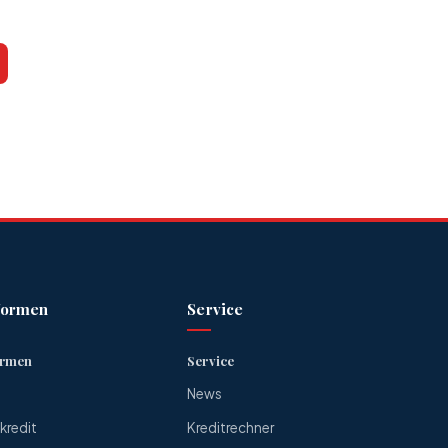
formen
Service
ormen
Service
News
redit
Kreditrechner