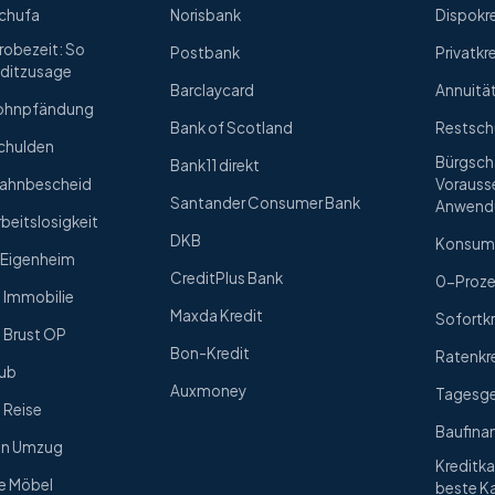
Schufa
Norisbank
Dispokr
Probezeit: So
Postbank
Privatkr
editzusage
Barclaycard
Annuitä
 Lohnpfändung
Bank of Scotland
Restsch
Schulden
Bürgscha
Bank11 direkt
 Mahnbescheid
Vorauss
Santander Consumer Bank
Anwend
rbeitslosigkeit
DKB
Konsum
s Eigenheim
CreditPlus Bank
0-Proze
e Immobilie
Maxda Kredit
Sofortkr
e Brust OP
Bon-Kredit
Ratenkr
aub
Auxmoney
Tagesg
e Reise
Baufina
nen Umzug
Kreditka
ue Möbel
beste Ka