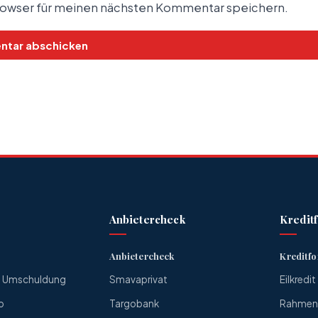
rowser für meinen nächsten Kommentar speichern.
Anbietercheck
Kredit
Anbietercheck
Kreditf
ne Umschuldung
Smavaprivat
Eilkredit
o
Targobank
Rahmenk