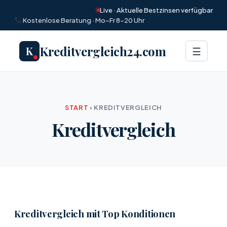
Live · Aktuelle Bestzinsen verfügbar
Kostenlose Beratung · Mo–Fr 8–20 Uhr
Kreditvergleich24.com
K
Menü
☰
START
›
KREDITVERGLEICH
Kreditvergleich
Kreditvergleich mit Top Konditionen