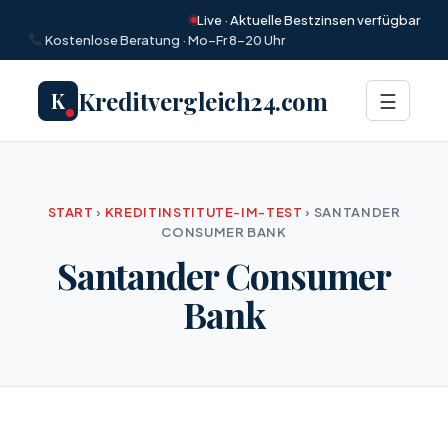
Live · Aktuelle Bestzinsen verfügbar
Kostenlose Beratung · Mo–Fr 8–20 Uhr
Kreditvergleich24.com
K
Menü
☰
START
›
KREDITINSTITUTE-IM-TEST
›
SANTANDER
CONSUMER BANK
Santander Consumer
Bank