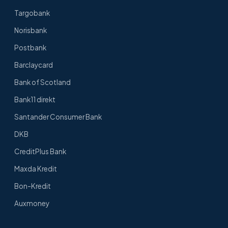
Targobank
Norisbank
Postbank
Barclaycard
Bank of Scotland
Bank11 direkt
Santander Consumer Bank
DKB
CreditPlus Bank
Maxda Kredit
Bon-Kredit
Auxmoney