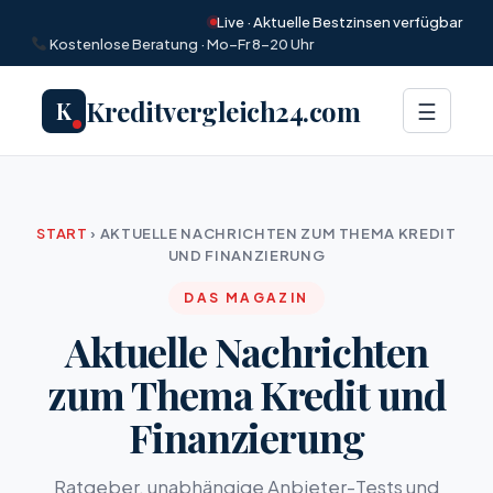
Live · Aktuelle Bestzinsen verfügbar
Kostenlose Beratung · Mo–Fr 8–20 Uhr
Kreditvergleich24.com
K
Menü
☰
START
›
AKTUELLE NACHRICHTEN ZUM THEMA KREDIT
UND FINANZIERUNG
DAS MAGAZIN
Aktuelle Nachrichten
zum Thema Kredit und
Finanzierung
Ratgeber, unabhängige Anbieter-Tests und