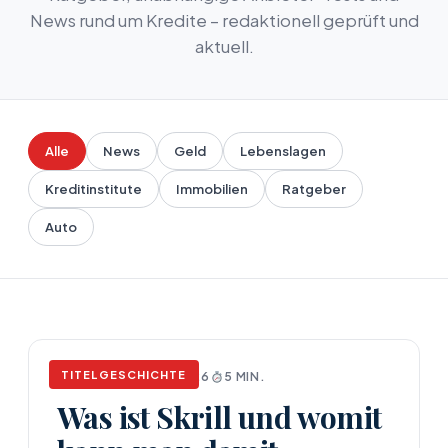
News rund um Kredite – redaktionell geprüft und
aktuell.
Alle
News
Geld
Lebenslagen
Kreditinstitute
Immobilien
Ratgeber
Auto
TITELGESCHICHTE
NEWS
APRIL 17, 2026
5 MIN.
Was ist Skrill und womit