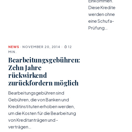
Einkommen.
Diese Kredite
werden ohne
eine Schufa-
Prüfung…
NEWS
· NOVEMBER 20, 2014 ·
12
MIN.
Bearbeitungsgebühren:
Zehn Jahre
rückwirkend
zurückfordern möglich
Bearbeitungsgebühren sind
Gebühren, die von Banken und
Kreditinstituten erhoben werden,
um die Kosten für die Bearbeitung
von Kreditanträgen und -
verträgen…