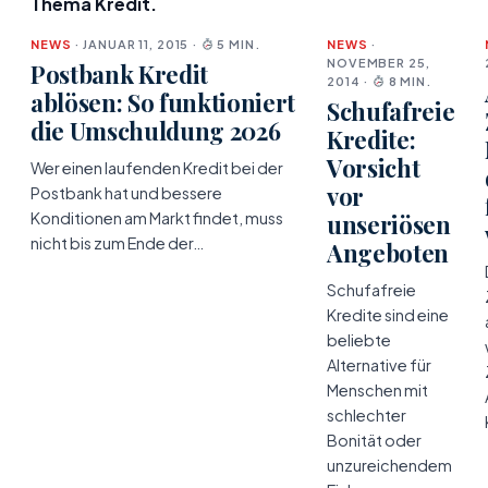
Thema Kredit.
NEWS
· JANUAR 11, 2015 ·
5 MIN.
NEWS
·
NOVEMBER 25,
Postbank Kredit
2014 ·
8 MIN.
ablösen: So funktioniert
Schufafreie
die Umschuldung 2026
Kredite:
Vorsicht
Wer einen laufenden Kredit bei der
vor
Postbank hat und bessere
Konditionen am Markt findet, muss
unseriösen
nicht bis zum Ende der…
Angeboten
Schufafreie
Kredite sind eine
beliebte
Alternative für
Menschen mit
schlechter
Bonität oder
unzureichendem