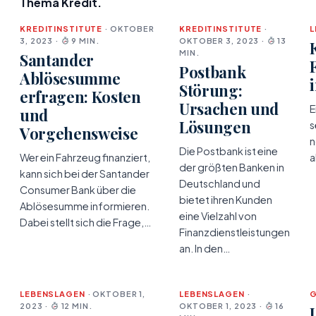
Thema Kredit.
KREDITINSTITUTE
· OKTOBER
KREDITINSTITUTE
·
L
3, 2023 ·
9 MIN.
OKTOBER 3, 2023 ·
13
MIN.
Santander
Postbank
Ablösesumme
Störung:
erfragen: Kosten
Ursachen und
E
und
Lösungen
s
Vorgehensweise
n
Die Postbank ist eine
Wer ein Fahrzeug finanziert,
a
der größten Banken in
kann sich bei der Santander
Deutschland und
Consumer Bank über die
bietet ihren Kunden
Ablösesumme informieren.
eine Vielzahl von
Dabei stellt sich die Frage,…
Finanzdienstleistungen
an. In den…
LEBENSLAGEN
· OKTOBER 1,
LEBENSLAGEN
·
G
2023 ·
12 MIN.
OKTOBER 1, 2023 ·
16