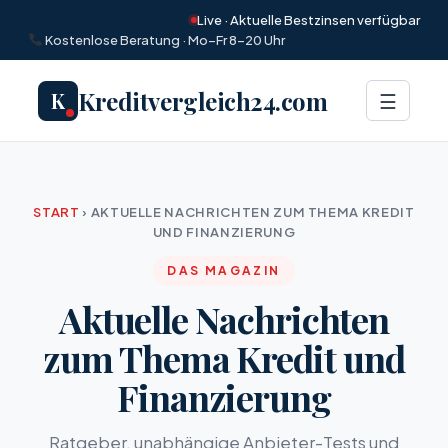
Live · Aktuelle Bestzinsen verfügbar
Kostenlose Beratung · Mo–Fr 8–20 Uhr
Kreditvergleich24.com
K
Menü
☰
START
›
AKTUELLE NACHRICHTEN ZUM THEMA KREDIT
UND FINANZIERUNG
DAS MAGAZIN
Aktuelle Nachrichten
zum Thema Kredit und
Finanzierung
Ratgeber, unabhängige Anbieter-Tests und