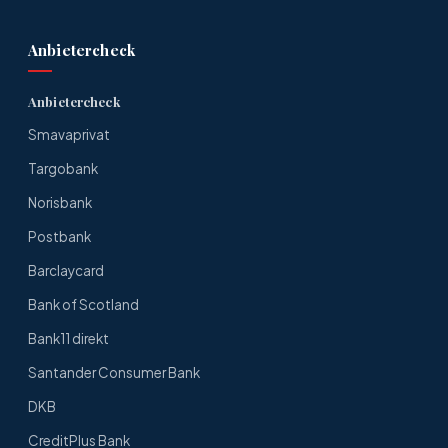
Anbietercheck
Anbietercheck
Smavaprivat
Targobank
Norisbank
Postbank
Barclaycard
Bank of Scotland
Bank11 direkt
Santander Consumer Bank
DKB
CreditPlus Bank