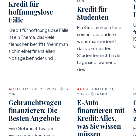
MIN.
Kredit für
Kredit für
hoffnungslose
Studenten
Fälle
U
Ein Studium kann teuer
Kredit für hoffnungslose Fälle
f
sein, insbesondere
ist ein Thema, das viele
K
wenn man bedenkt,
Menschen betrifft. Wenn man
u
dass die meisten
sich in einer finanziellen
Studenten nicht in der
Notlage befindet und…
Lage sind, während
des…
AUTO
· OKTOBER 1, 2023 ·
13
AUTO
· OKTOBER 1,
L
MIN.
2023 ·
14 MIN.
M
Gebrauchtwagen
E-Auto
finanzieren: Die
finanzieren mit
Besten Angebote
Kredit: Alles,
was Sie wissen
Eine Gebrauchtwagen-
E
müssen
Finanzierung kann eine
e