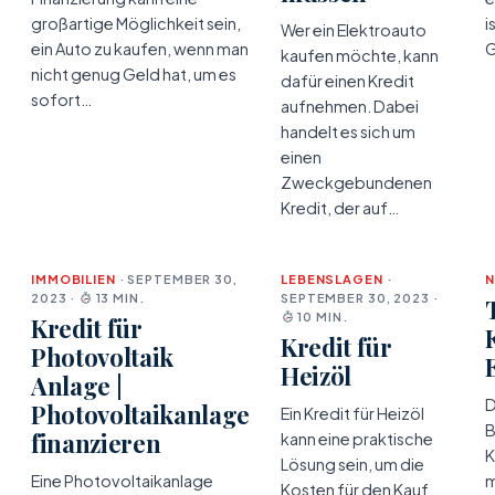
großartige Möglichkeit sein,
i
Wer ein Elektroauto
ein Auto zu kaufen, wenn man
G
kaufen möchte, kann
nicht genug Geld hat, um es
dafür einen Kredit
sofort…
aufnehmen. Dabei
handelt es sich um
einen
Zweckgebundenen
Kredit, der auf…
IMMOBILIEN
· SEPTEMBER 30,
LEBENSLAGEN
·
2023 ·
13 MIN.
SEPTEMBER 30, 2023 ·
10 MIN.
Kredit für
Kredit für
Photovoltaik
Heizöl
Anlage |
D
Photovoltaikanlage
Ein Kredit für Heizöl
B
finanzieren
kann eine praktische
K
Lösung sein, um die
Eine Photovoltaikanlage
m
Kosten für den Kauf