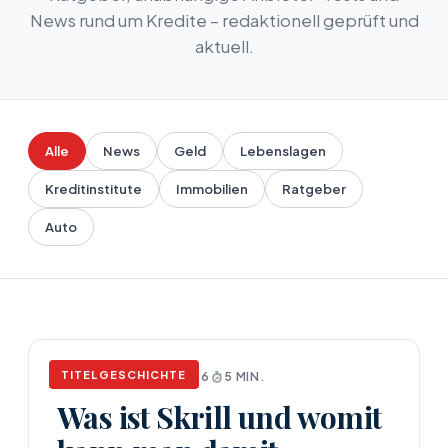
News rund um Kredite – redaktionell geprüft und
aktuell.
Alle
News
Geld
Lebenslagen
Kreditinstitute
Immobilien
Ratgeber
Auto
TITELGESCHICHTE
NEWS
APRIL 17, 2026
5 MIN.
Was ist Skrill und womit