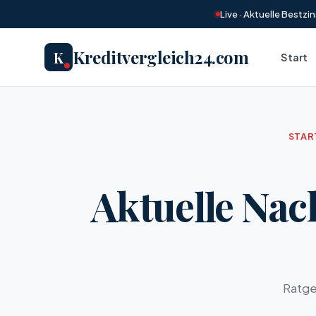
Live · Aktuelle Bestz
Kreditvergleich24.com
K
Start
STAR
Aktuelle Nac
Ratge