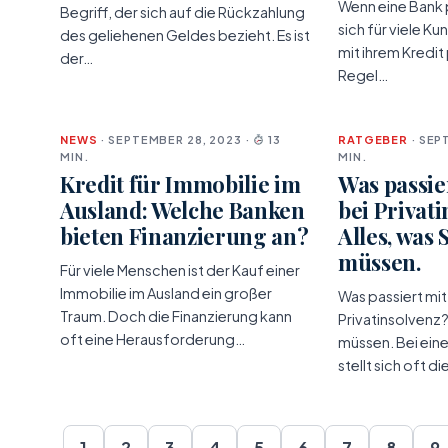
Wenn eine Bank p
Begriff, der sich auf die Rückzahlung
sich für viele K
des geliehenen Geldes bezieht. Es ist
mit ihrem Kredit 
der…
Regel…
NEWS
· SEPTEMBER 28, 2023 ·
13
RATGEBER
· SEP
MIN.
MIN.
Kredit für Immobilie im
Was passie
Ausland: Welche Banken
bei Privat
bieten Finanzierung an?
Alles, was 
müssen.
Für viele Menschen ist der Kauf einer
Immobilie im Ausland ein großer
Was passiert mit
Traum. Doch die Finanzierung kann
Privatinsolvenz?
oft eine Herausforderung…
müssen. Bei eine
stellt sich oft d
1
2
3
4
5
6
7
8
9