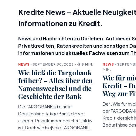
Kredite News – Aktuelle Neuigkeit
Informationen zu Kredit.
News und Nachrichten zu Darlehen. Auf dieser Sei
Privatkrediten, Ratenkrediten und sonstigen D
Informationen und aktuelles Fachwissen zum T
NEWS
· SEPTEMBER 30, 2023 ·
8 MIN.
NEWS
· SEPTEMBE
MIN.
Wie hieß die Targobank
Wie für m
früher? – Alles über den
Kredit – D
Namenswechsel und die
Weg zur F
Geschichte der Bank
Der „Wie für mi
Die TARGOBANK ist eine in
der TARGOBANK i
Deutschland tätige Bank, die vor
Kredit, der sich i
allem im Privatkundengeschäft aktiv
Bedürfnisse de
ist. Doch wie hieß die TARGOBANK…