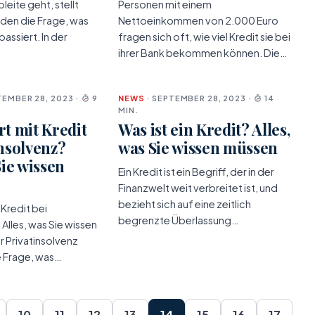
leite geht, stellt
Personen mit einem
unden die Frage, was
Nettoeinkommen von 2.000 Euro
passiert. In der
fragen sich oft, wie viel Kredit sie bei
ihrer Bank bekommen können. Die…
TEMBER 28, 2023 ·
9
NEWS
· SEPTEMBER 28, 2023 ·
14
MIN.
rt mit Kredit
Was ist ein Kredit? Alles,
insolvenz?
was Sie wissen müssen
Sie wissen
Ein Kredit ist ein Begriff, der in der
Finanzwelt weit verbreitet ist, und
bezieht sich auf eine zeitlich
 Kredit bei
begrenzte Überlassung…
 Alles, was Sie wissen
r Privatinsolvenz
ie Frage, was…
10
11
12
13
14
15
16
17