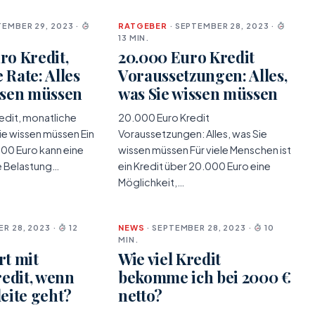
TEMBER 29, 2023 ·
RATGEBER
· SEPTEMBER 28, 2023 ·
13 MIN.
ro Kredit,
20.000 Euro Kredit
 Rate: Alles
Voraussetzungen: Alles,
ssen müssen
was Sie wissen müssen
edit, monatliche
20.000 Euro Kredit
Sie wissen müssen Ein
Voraussetzungen: Alles, was Sie
000 Euro kann eine
wissen müssen Für viele Menschen ist
le Belastung…
ein Kredit über 20.000 Euro eine
Möglichkeit,…
R 28, 2023 ·
12
NEWS
· SEPTEMBER 28, 2023 ·
10
MIN.
rt mit
Wie viel Kredit
edit, wenn
bekomme ich bei 2000 €
leite geht?
netto?