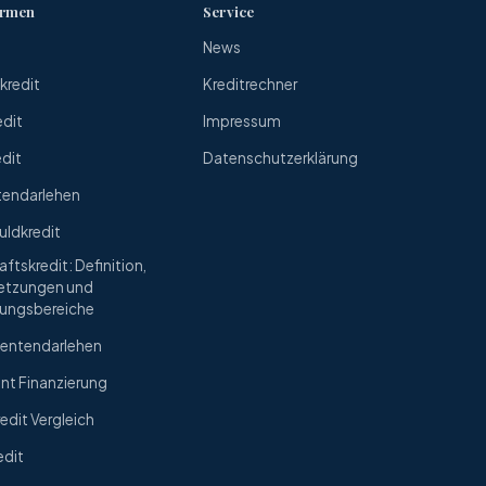
ormen
Service
News
redit
Kreditrechner
edit
Impressum
edit
Datenschutzerklärung
tendarlehen
uldkredit
ftskredit: Definition,
etzungen und
ungsbereiche
entendarlehen
nt Finanzierung
edit Vergleich
edit