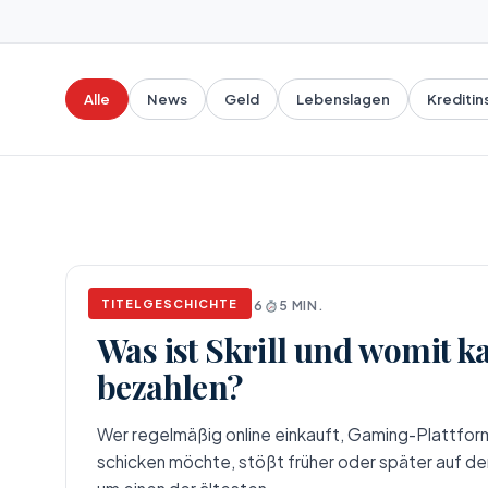
Alle
News
Geld
Lebenslagen
Kreditin
TITELGESCHICHTE
NEWS
APRIL 17, 2026
5 MIN.
Was ist Skrill und womit 
bezahlen?
Wer regelmäßig online einkauft, Gaming-Plattform
schicken möchte, stößt früher oder später auf den