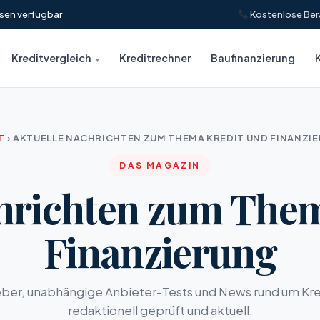
insen verfügbar
Kostenlose Ber
Kreditvergleich
Kreditrechner
Baufinanzierung
T
›
AKTUELLE NACHRICHTEN ZUM THEMA KREDIT UND FINANZI
DAS MAGAZIN
hrichten zum The
Finanzierung
ber, unabhängige Anbieter-Tests und News rund um Kre
redaktionell geprüft und aktuell.