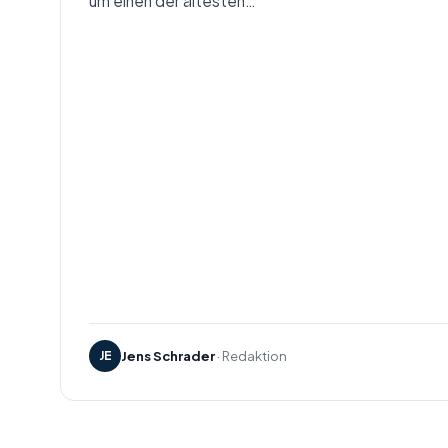
um einen der ältesten…
JE
Jens Schrader
· Redaktion