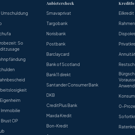
Anbietercheck
Kreditf
ne Umschuldung
Smavaprivat
Eilkredit
o
Targobank
Rahmenk
Schufa
Norisbank
Dispokr
Probezeit: So
Postbank
Privatkr
editzusage
Barclaycard
Annuitä
 Lohnpfändung
Bank of Scotland
Restsch
Schulden
Bürgscha
Bank11 direkt
 Mahnbescheid
Vorauss
Santander Consumer Bank
Anwend
rbeitslosigkeit
DKB
Konsum
s Eigenheim
CreditPlus Bank
0-Proze
e Immobilie
Maxda Kredit
Sofortkr
e Brust OP
Bon-Kredit
Ratenkr
aub