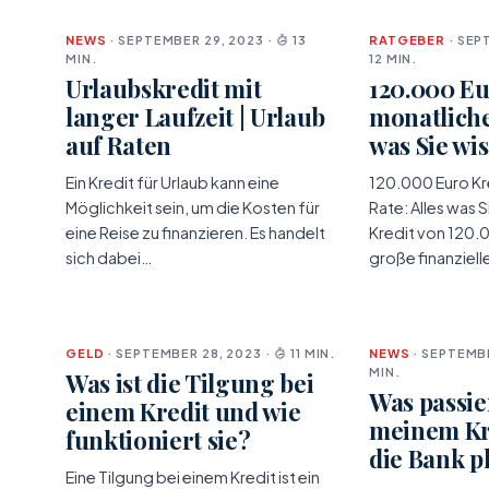
NEWS
· SEPTEMBER 29, 2023 ·
13
RATGEBER
· SEP
MIN.
12 MIN.
Urlaubskredit mit
120.000 Eu
langer Laufzeit | Urlaub
monatliche
auf Raten
was Sie wi
Ein Kredit für Urlaub kann eine
120.000 Euro Kr
Möglichkeit sein, um die Kosten für
Rate: Alles was 
eine Reise zu finanzieren. Es handelt
Kredit von 120.
sich dabei…
große finanziel
GELD
· SEPTEMBER 28, 2023 ·
11 MIN.
NEWS
· SEPTEMBE
MIN.
Was ist die Tilgung bei
Was passie
einem Kredit und wie
meinem Kr
funktioniert sie?
die Bank p
Eine Tilgung bei einem Kredit ist ein