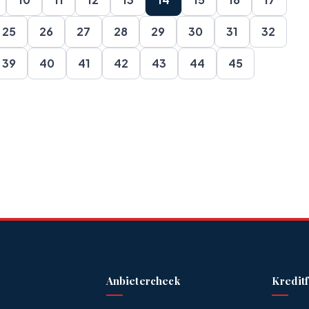
25
26
27
28
29
30
31
32
39
40
41
42
43
44
45
Anbietercheck
Kredit