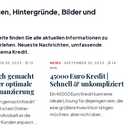
en, Hintergründe, Bilder und
te finden Sie alle aktuellen Informationen zu
arlehen. Neueste Nachrichten, umfassende
hema Kredit.
R 30, 2023 ·
13
NEWS
· SEPTEMBER 30, 2023 ·
14
MIN.
ich gemacht
45000 Euro Kredit |
er optimale
Schnell & unkompliziert
inanzierung
Ein 45000 Euro Kredit kann eine
ideale Lösung für diejenigen sein, die
ch gemacht Kredit“
eine größere Investition tätigen
st ein Online-
möchten, aber nicht über…
ndividuell an die
s Kunden anpasst.…