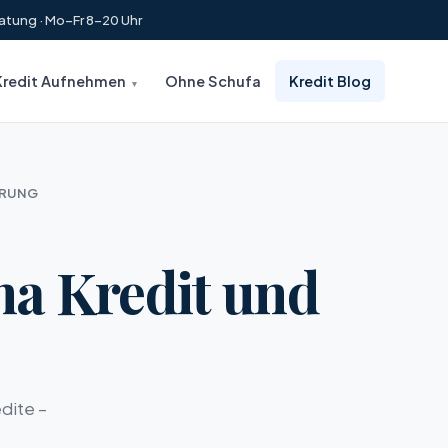
atung · Mo–Fr 8–20 Uhr
Kredit Aufnehmen
Ohne Schufa
Kredit Blog
ERUNG
ma Kredit und
dite –