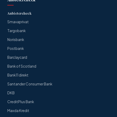
Anbietercheck
Smavaprivat
Targobank
Norisbank
Postbank
Barclaycard
Bank of Scotland
Bank11 direkt
Santander Consumer Bank
DKB
CreditPlus Bank
Maxda Kredit