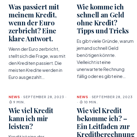
Was passiert mit
Wie komme ich
meinem Kredit,
schnell an Geld
wenn der Euro
ohne Kredit?
zerbricht? Eine
Tipps und Tricks
klare Antwort.
Es gibt viele Gründe, warum
jemand schnell Geld
Wenn der Euro zerbricht,
benötigen könnte.
stellt sich die Frage, was mit
Vielleicht ist eine
den Krediten passiert. Die
unerwartete Rechnung
meisten Kredite werden in
fällig oder es gibt eine…
Euro ausgezahlt…
NEWS
· SEPTEMBER 28, 2023 ·
NEWS
· SEPTEMBER 28, 2023
9 MIN.
·
10 MIN.
Wie viel Kredit
Wie viel Kredit
kann ich mir
bekomme ich? –
leisten?
Ein Leitfaden zur
Kreditberechnung
Kredit ist eine der