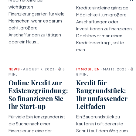
wichtigsten
Kredite sind eine gängige
Finanzierungsarten für viele
Möglichkeit, um größere
Menschen, wenn es darum
Anschaffungen oder
geht, größere
Investitionen zu finanzieren.
Anschaffungen zu tätigen
Doch bevor man einen
oder ein Haus…
Kredit beantragt, sollte
man…
NEWS
· AUGUST 7, 2023 ·
5
IMMOBILIEN
· MAI 13, 2023 ·
MIN.
5 MIN.
Online Kredit zur
Kredit für
Existenzgründung:
Baugrundstück:
So finanzieren Sie
Ihr umfassender
Ihr Start-up
Leitfaden
Für viele Existenzgründer ist
Ein Baugrundstück zu
die Suche nach einer
kaufen ist oft der erste
Finanzierung eine der
Schritt auf dem Weg zum