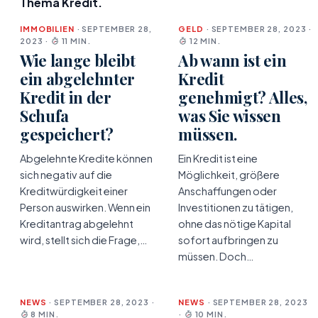
Thema Kredit.
IMMOBILIEN
· SEPTEMBER 28,
GELD
· SEPTEMBER 28, 2023 ·
2023 ·
11 MIN.
12 MIN.
Wie lange bleibt
Ab wann ist ein
ein abgelehnter
Kredit
Kredit in der
genehmigt? Alles,
Schufa
was Sie wissen
gespeichert?
müssen.
Abgelehnte Kredite können
Ein Kredit ist eine
sich negativ auf die
Möglichkeit, größere
Kreditwürdigkeit einer
Anschaffungen oder
Person auswirken. Wenn ein
Investitionen zu tätigen,
Kreditantrag abgelehnt
ohne das nötige Kapital
wird, stellt sich die Frage,…
sofort aufbringen zu
müssen. Doch…
NEWS
· SEPTEMBER 28, 2023 ·
NEWS
· SEPTEMBER 28, 2023
8 MIN.
·
10 MIN.