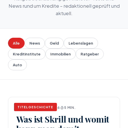
News rund um Kredite – redaktionell geprüft und
aktuell.
Alle
News
Geld
Lebenslagen
Kreditinstitute
Immobilien
Ratgeber
Auto
TITELGESCHICHTE
NEWS
APRIL 17, 2026
5 MIN.
Was ist Skrill und womit