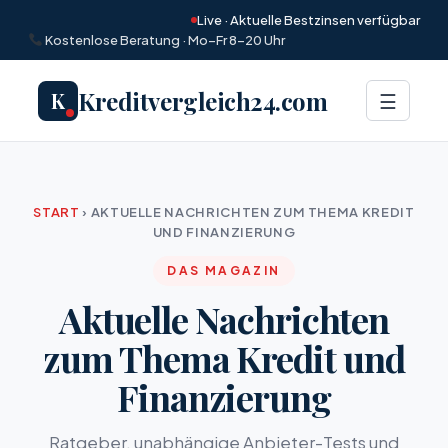
Live · Aktuelle Bestzinsen verfügbar
Kostenlose Beratung · Mo–Fr 8–20 Uhr
Kreditvergleich24.com
K
Menü
☰
START
›
AKTUELLE NACHRICHTEN ZUM THEMA KREDIT
UND FINANZIERUNG
DAS MAGAZIN
Aktuelle Nachrichten
zum Thema Kredit und
Finanzierung
Ratgeber, unabhängige Anbieter-Tests und