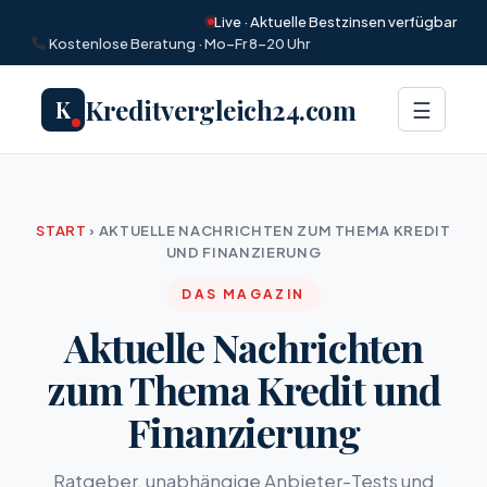
Live · Aktuelle Bestzinsen verfügbar
Kostenlose Beratung · Mo–Fr 8–20 Uhr
Kreditvergleich24.com
K
Menü
☰
START
›
AKTUELLE NACHRICHTEN ZUM THEMA KREDIT
UND FINANZIERUNG
DAS MAGAZIN
Aktuelle Nachrichten
zum Thema Kredit und
Finanzierung
Ratgeber, unabhängige Anbieter-Tests und