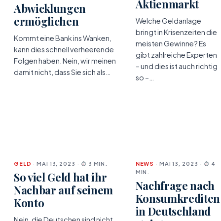
Aktienmarkt
Abwicklungen
ermöglichen
Welche Geldanlage
bringt in Krisenzeiten die
Kommt eine Bank ins Wanken,
meisten Gewinne? Es
kann dies schnell verheerende
gibt zahlreiche Experten
Folgen haben. Nein, wir meinen
– und dies ist auch richtig
damit nicht, dass Sie sich als…
so –…
GELD
· MAI 13, 2023 ·
3 MIN.
NEWS
· MAI 13, 2023 ·
4
MIN.
So viel Geld hat ihr
Nachfrage nach
Nachbar auf seinem
Konsumkrediten
Konto
in Deutschland
Nein, die Deutschen sind nicht