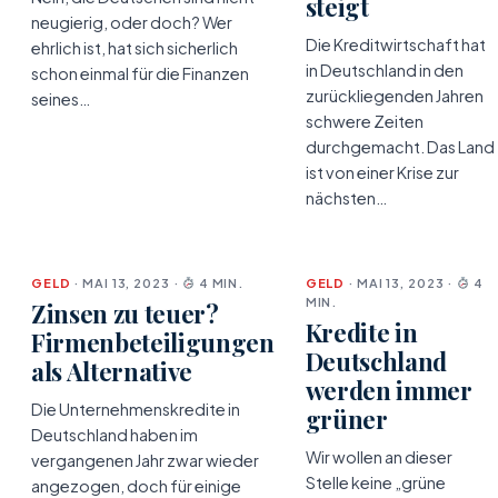
steigt
neugierig, oder doch? Wer
Die Kreditwirtschaft hat
ehrlich ist, hat sich sicherlich
in Deutschland in den
schon einmal für die Finanzen
zurückliegenden Jahren
seines…
schwere Zeiten
durchgemacht. Das Land
ist von einer Krise zur
nächsten…
GELD
· MAI 13, 2023 ·
4 MIN.
GELD
· MAI 13, 2023 ·
4
MIN.
Zinsen zu teuer?
Kredite in
Firmenbeteiligungen
Deutschland
als Alternative
werden immer
Die Unternehmenskredite in
grüner
Deutschland haben im
Wir wollen an dieser
vergangenen Jahr zwar wieder
Stelle keine „grüne
angezogen, doch für einige