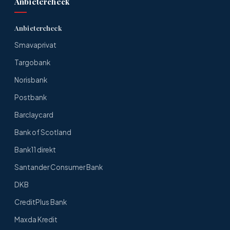
Anbietercheck
Anbietercheck
Smavaprivat
Targobank
Norisbank
Postbank
Barclaycard
Bank of Scotland
Bank11 direkt
Santander Consumer Bank
DKB
CreditPlus Bank
Maxda Kredit