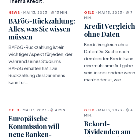
Thema Kredit.
NEWS
· MAI 13, 2023 ·
13 MIN.
GELD
· MAI 13, 2023 ·
7
MIN.
BAFöG-Rückzahlung:
Kredit Vergleich
Alles, was Sie wissen
ohne Daten
müssen
Kredit Vergleich ohne
BAFöG-Rückzahlung ist ein
Daten Die Suche nach
wichtiger Aspekt für jeden, der
dem besten Kredit kann
während seines Studiums
eine mühsame Aufgabe
BAFöG erhalten hat. Die
sein, insbesondere wenn
Rückzahlung des Darlehens
man bedenkt, wie…
kann für…
GELD
· MAI 13, 2023 ·
4 MIN.
GELD
· MAI 13, 2023 ·
4
MIN.
Europäische
Rekord-
Kommission will
Dividenden am
neue Banken-