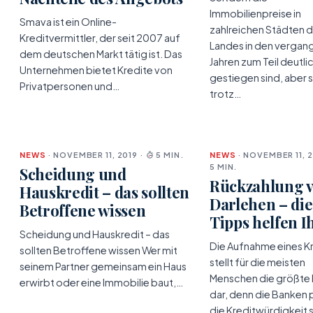
Immobilienpreise in
Smava ist ein Online-
zahlreichen Städten 
Kreditvermittler, der seit 2007 auf
Landes in den verga
dem deutschen Markt tätig ist. Das
Jahren zum Teil deutli
Unternehmen bietet Kredite von
gestiegen sind, aber s
Privatpersonen und…
trotz…
NEWS
· NOVEMBER 11, 2019 ·
5 MIN.
NEWS
· NOVEMBER 11, 2
5 MIN.
Scheidung und
Rückzahlung 
Hauskredit – das sollten
Darlehen – die
Betroffene wissen
Tipps helfen 
Scheidung und Hauskredit – das
Die Aufnahme eines K
sollten Betroffene wissen Wer mit
stellt für die meisten
seinem Partner gemeinsam ein Haus
Menschen die größte
erwirbt oder eine Immobilie baut,…
dar, denn die Banken 
die Kreditwürdigkeit 