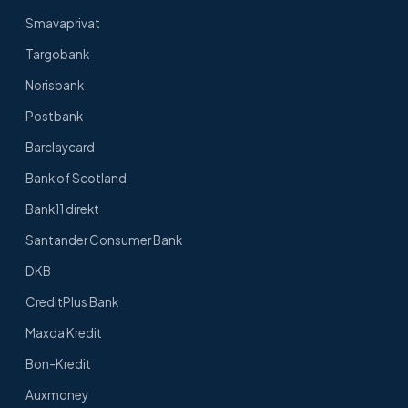
Smavaprivat
Targobank
Norisbank
Postbank
Barclaycard
Bank of Scotland
Bank11 direkt
Santander Consumer Bank
DKB
CreditPlus Bank
Maxda Kredit
Bon-Kredit
Auxmoney