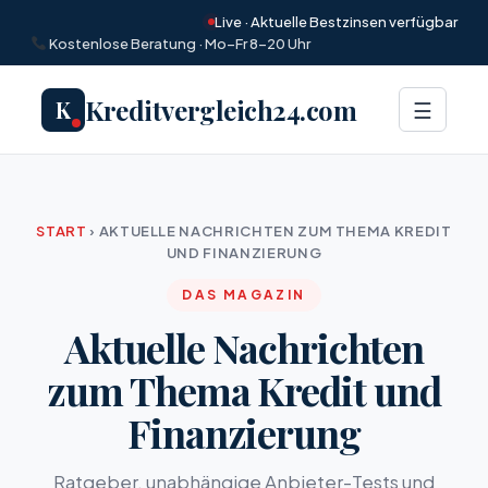
Live · Aktuelle Bestzinsen verfügbar
Kostenlose Beratung · Mo–Fr 8–20 Uhr
Kreditvergleich24.com
K
Menü
☰
START
›
AKTUELLE NACHRICHTEN ZUM THEMA KREDIT
UND FINANZIERUNG
DAS MAGAZIN
Aktuelle Nachrichten
zum Thema Kredit und
Finanzierung
Ratgeber, unabhängige Anbieter-Tests und