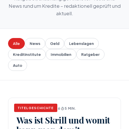
News rund um Kredite – redaktionell geprüft und
aktuell.
Alle
News
Geld
Lebenslagen
Kreditinstitute
Immobilien
Ratgeber
Auto
TITELGESCHICHTE
NEWS
APRIL 17, 2026
5 MIN.
Was ist Skrill und womit