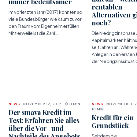
immer bedeutsamer
rentablen
Im vorletzten Jahr (2017) konnten so
Alternativen g
viele Bundesbürger wie kaum zuvor
noch?
den Traum vom Eigenheim erfüllen.
Mittlerweile ist die Zahl…
Die Niedrigzinsphase 
Kapitalmärkten hält n
seit Jahren an. Währen
Anleger in den ersten 
der Niedrigzinssituat
NEWS
· NOVEMBER 12, 2019 ·
11 MIN.
NEWS
· NOVEMBER 11, 2
10 MIN.
Der smava Kredit im
Kredit für ein
Test: Erfahren Sie alles
Grundstück
über die Vor- und
Nachteile des Angebots
Seitdem die