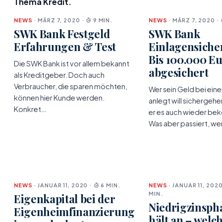
Thema Kredit.
NEWS
· MÄRZ 7, 2020 ·
9 MIN.
NEWS
· MÄRZ 7, 2020 ·
SWK Bank Festgeld
SWK Bank
Erfahrungen & Test
Einlagensiche
Bis 100.000 E
Die SWK Bank ist vor allem bekannt
abgesichert
als Kreditgeber. Doch auch
Verbraucher, die sparen möchten,
Wer sein Geld bei eine
können hier Kunde werden.
anlegt will sichergehe
Konkret…
er es auch wieder be
Was aber passiert, we
NEWS
· JANUAR 11, 2020 ·
6 MIN.
NEWS
· JANUAR 11, 2020
MIN.
Eigenkapital bei der
Niedrigzinsph
Eigenheimfinanzierung
hält an – welc