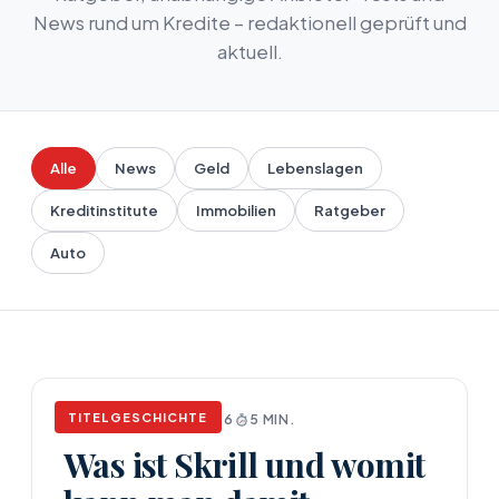
News rund um Kredite – redaktionell geprüft und
aktuell.
Alle
News
Geld
Lebenslagen
Kreditinstitute
Immobilien
Ratgeber
Auto
TITELGESCHICHTE
NEWS
APRIL 17, 2026
5 MIN.
Was ist Skrill und womit