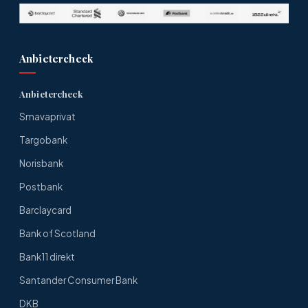
Anbietercheck
Anbietercheck
Smavaprivat
Targobank
Norisbank
Postbank
Barclaycard
Bank of Scotland
Bank11 direkt
Santander Consumer Bank
DKB