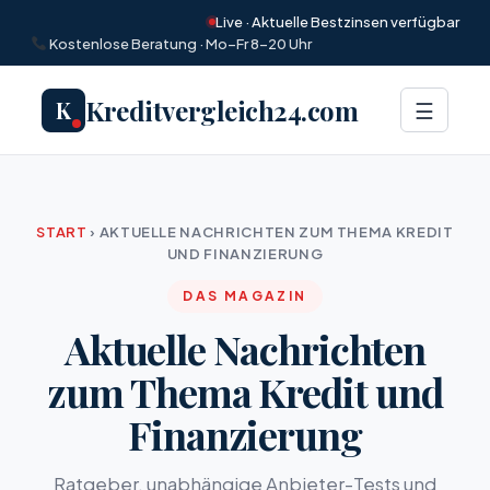
Live · Aktuelle Bestzinsen verfügbar
Kostenlose Beratung · Mo–Fr 8–20 Uhr
Kreditvergleich24.com
K
Menü
☰
START
›
AKTUELLE NACHRICHTEN ZUM THEMA KREDIT
UND FINANZIERUNG
DAS MAGAZIN
Aktuelle Nachrichten
zum Thema Kredit und
Finanzierung
Ratgeber, unabhängige Anbieter-Tests und