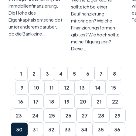
Immobilienfinanzierung.
wi
sollte ich bei einer
Die Höhe des
es
Baufinanzierung
Eigenkapitals entscheidet
Fä
mitbringen? Welche
unter anderem darüber,
Finanzierungsformen
ob die Bank eine…
gibt es? Wie hoch sollte
meine Tilgung sein?
Diese…
1
2
3
4
5
6
7
8
9
10
11
12
13
14
15
16
17
18
19
20
21
22
23
24
25
26
27
28
29
30
31
32
33
34
35
36