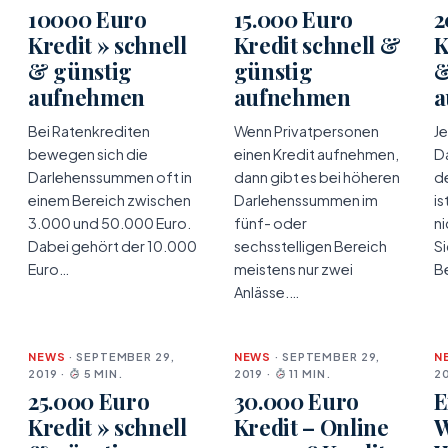
10000 Euro
15.000 Euro
2
Kredit » schnell
Kredit schnell &
K
& günstig
günstig
&
aufnehmen
aufnehmen
a
Bei Ratenkrediten
Wenn Privatpersonen
Je
bewegen sich die
einen Kredit aufnehmen,
D
Darlehenssummen oft in
dann gibt es bei höheren
d
einem Bereich zwischen
Darlehenssummen im
is
3.000 und 50.000 Euro.
fünf- oder
ni
Dabei gehört der 10.000
sechsstelligen Bereich
Si
Euro…
meistens nur zwei
B
Anlässe.…
NEWS
· SEPTEMBER 29,
NEWS
· SEPTEMBER 29,
N
2019 ·
5 MIN.
2019 ·
11 MIN.
20
25.000 Euro
30.000 Euro
E
Kredit » schnell
Kredit – Online
W