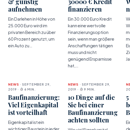
& günstig
30000 € Kredit
W
aufnehmen
finanzieren
n
Ein Darlehen in Höhe von
Ein 30.000 Euro Kredit
We
25.000 Euro wird im
kann eine wertvolle
W
privaten Bereich zu über
Finanzierungsoption
m
60 Prozent genutzt, um
sein, wenn man größere
me
ein Auto zu…
Anschaffungen tätigen
Ei
muss und nicht
Zi
genügend Ersparnisse
J
hat,…
NEWS
· SEPTEMBER 29,
NEWS
· SEPTEMBER 29,
N
2019 ·
6 MIN.
2019 ·
9 MIN.
20
Baufinanzierung:
10 Dinge auf die
5
Viel Eigenkapital
Sie bei einer
b
ist vorteilhaft
Baufinanzierung
B
achten sollten
Eigenkapital ist ein
Ei
wichtiger Baustein in jeder
de
Wie viel Eigenkapital