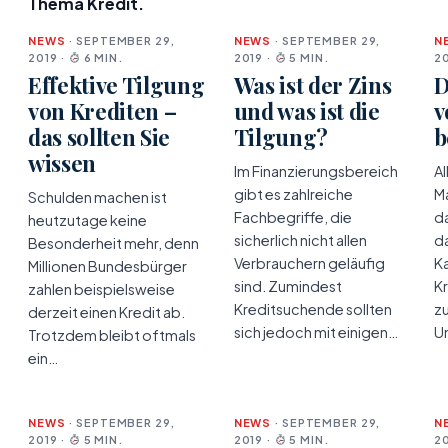
Thema Kredit.
NEWS
· SEPTEMBER 29,
NEWS
· SEPTEMBER 29,
N
2019 ·
6 MIN.
2019 ·
5 MIN.
20
Effektive Tilgung
Was ist der Zins
D
von Krediten –
und was ist die
v
das sollten Sie
Tilgung?
b
wissen
Im Finanzierungsbereich
Al
gibt es zahlreiche
M
Schulden machen ist
Fachbegriffe, die
d
heutzutage keine
sicherlich nicht allen
da
Besonderheit mehr, denn
Verbrauchern geläufig
Ka
Millionen Bundesbürger
sind. Zumindest
K
zahlen beispielsweise
Kreditsuchende sollten
z
derzeit einen Kredit ab.
sich jedoch mit einigen…
U
Trotzdem bleibt oftmals
ein…
NEWS
· SEPTEMBER 29,
NEWS
· SEPTEMBER 29,
N
2019 ·
5 MIN.
2019 ·
5 MIN.
20