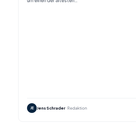
um einen der ältesten…
JE
Jens Schrader
· Redaktion