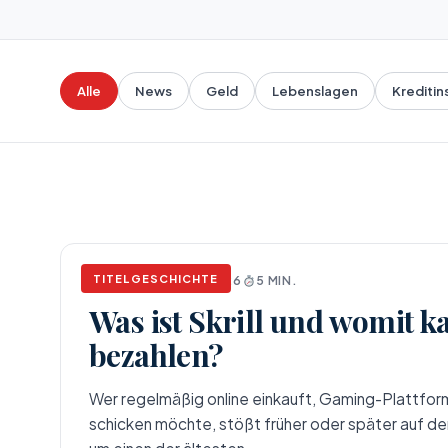
Alle
News
Geld
Lebenslagen
Kreditin
TITELGESCHICHTE
NEWS
APRIL 17, 2026
5 MIN.
Was ist Skrill und womit 
bezahlen?
Wer regelmäßig online einkauft, Gaming-Plattform
schicken möchte, stößt früher oder später auf den