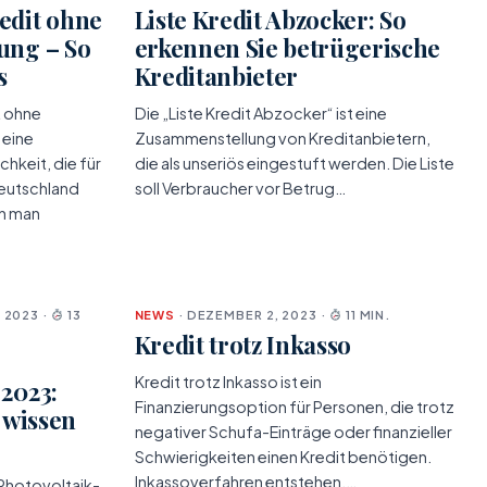
edit ohne
Liste Kredit Abzocker: So
ung – So
erkennen Sie betrügerische
s
Kreditanbieter
t ohne
Die „Liste Kredit Abzocker“ ist eine
 eine
Zusammenstellung von Kreditanbietern,
hkeit, die für
die als unseriös eingestuft werden. Die Liste
Deutschland
soll Verbraucher vor Betrug…
nn man
 2023 ·
13
NEWS
· DEZEMBER 2, 2023 ·
11 MIN.
Kredit trotz Inkasso
Kredit trotz Inkasso ist ein
 2023:
Finanzierungsoption für Personen, die trotz
e wissen
negativer Schufa-Einträge oder finanzieller
Schwierigkeiten einen Kredit benötigen.
Inkassoverfahren entstehen,…
Photovoltaik-