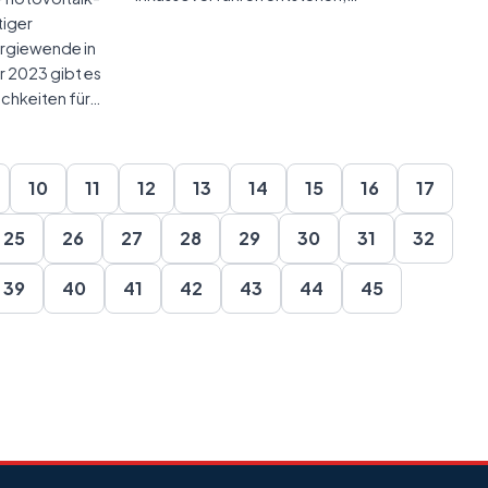
tiger
ergiewende in
r 2023 gibt es
chkeiten für…
10
11
12
13
14
15
16
17
25
26
27
28
29
30
31
32
39
40
41
42
43
44
45