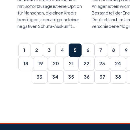
mit Sofortzusage ist eine Option
Anlagen ist ein wich
für Menschen, die einen Kredit
Bestandteil der En
benötigen, aber aufgrund einer
Deutschland. Im Jah
negativen Schufa-Auskunft…
verschiedene Mögli
1
2
3
4
5
6
7
8
9
18
19
20
21
22
23
24
33
34
35
36
37
38