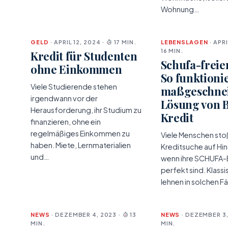
Wohnung…
GELD
· APRIL 12, 2024 ·
17 MIN.
LEBENSLAGEN
· APRI
16 MIN.
Kredit für Studenten
Schufa-freier
ohne Einkommen
So funktionie
Viele Studierende stehen
maßgeschnei
irgendwann vor der
Lösung von 
Herausforderung, ihr Studium zu
Kredit
finanzieren, ohne ein
regelmäßiges Einkommen zu
Viele Menschen sto
haben. Miete, Lernmaterialien
Kreditsuche auf Hin
und…
wenn ihre SCHUFA-E
perfekt sind. Klass
lehnen in solchen Fä
NEWS
· DEZEMBER 4, 2023 ·
13
NEWS
· DEZEMBER 3,
MIN.
MIN.