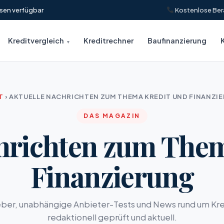
insen verfügbar
Kostenlose Ber
Kreditvergleich
Kreditrechner
Baufinanzierung
T
›
AKTUELLE NACHRICHTEN ZUM THEMA KREDIT UND FINANZI
DAS MAGAZIN
hrichten zum The
Finanzierung
ber, unabhängige Anbieter-Tests und News rund um Kre
redaktionell geprüft und aktuell.