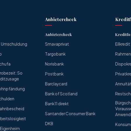
Anbietercheck
Kredit
Anbietercheck
Kreditf
ne Umschuldung
Smavaprivat
Eilkredit
o
Targobank
Rahmenk
Schufa
Norisbank
Dispokr
Probezeit: So
Postbank
Privatkr
editzusage
Barclaycard
Annuitä
 Lohnpfändung
Bank of Scotland
Restsch
Schulden
Bürgscha
Bank11 direkt
 Mahnbescheid
Vorauss
Santander Consumer Bank
Anwend
rbeitslosigkeit
DKB
Konsum
s Eigenheim