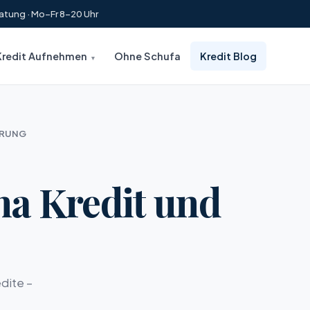
atung · Mo–Fr 8–20 Uhr
Kredit Aufnehmen
Ohne Schufa
Kredit Blog
ERUNG
ma Kredit und
dite –