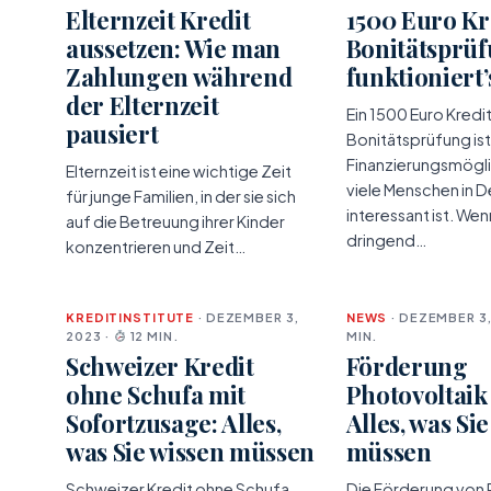
Elternzeit Kredit
1500 Euro Kr
aussetzen: Wie man
Bonitätsprüf
Zahlungen während
funktioniert’
der Elternzeit
Ein 1500 Euro Kredi
pausiert
Bonitätsprüfung ist
Finanzierungsmöglic
Elternzeit ist eine wichtige Zeit
viele Menschen in 
für junge Familien, in der sie sich
interessant ist. We
auf die Betreuung ihrer Kinder
dringend…
konzentrieren und Zeit…
KREDITINSTITUTE
· DEZEMBER 3,
NEWS
· DEZEMBER 3,
2023 ·
12 MIN.
MIN.
Schweizer Kredit
Förderung
ohne Schufa mit
Photovoltaik
Sofortzusage: Alles,
Alles, was Si
was Sie wissen müssen
müssen
Schweizer Kredit ohne Schufa
Die Förderung von 