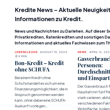
Kredite News – Aktuelle Neuigkeit
Informationen zu Kredit.
News und Nachrichten zu Darlehen. Auf dieser Sei
Privatkrediten, Ratenkrediten und sonstigen D
Informationen und aktuelles Fachwissen zum T
LEBENSLAGEN
· AUGUST 15, 2024 ·
NEWS
· APRIL 12, 202
5 MIN.
Gasverbrauc
Bon-Kredit – Kredit
Personen:
ohne SCHUFA
Durchschnit
und Einspart
Bei einem Kredit ohne
Schufa handelt es sich um eine
Der Gasverbrauch f
Finanzierungsmöglichkeit, die in
Haushalt mit fünf P
Anspruch genommen werden
stark variieren, ab
kann, ohne dabei eine SCHUFA-
verschiedenen Fak
Auskunft vorlegen…
Wohnfläche, Isolier