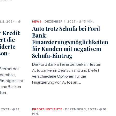
L 2, 2024 ·
NEWS
· DEZEMBER 4, 2023 ·
13 MIN.
Auto trotz Schufa bei Ford
 Kredit:
Bank:
rt die
Finanzierungsmöglichkeiten
derte
für Kunden mit negativem
Bon-
Schufa-Eintrag
Die Ford Bank ist eine der bekanntesten
ßen bei der
Autobanken in Deutschland und bietet
dernisse,
verschiedene Optionen für die
inträge nicht
Finanzierung von Autos an.…
ische Banken
llen…
 2023 ·
12
KREDITINSTITUTE
· DEZEMBER 3, 2023 ·
10
MIN.