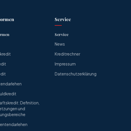
formen
Service
ormen
Service
News
redit
Kreditrechner
edit
Impressum
edit
Datenschutzerklärung
tendarlehen
uldkredit
ftskredit: Definition,
etzungen und
ungsbereiche
entendarlehen