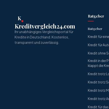
Ratgeber
K
Kreditvergleich24.com
Ratgeber
Ihr unabhängiges Vergleichsportal für
Kredit für ei
Kredite in Deutschland. Kostenlos,
transparent und zuverlässig.
Kredit für Aut
Kredit ohne 
Kredit in der 
klappt die Kr
Kredit trotz
Kredit trotz 
Kredit trotz
Kredit trotz A
Kredit für da