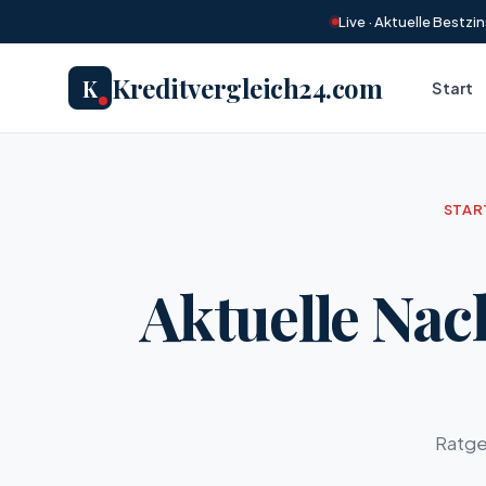
Live · Aktuelle Bestz
Kreditvergleich24.com
K
Start
STAR
Aktuelle Nac
Ratge