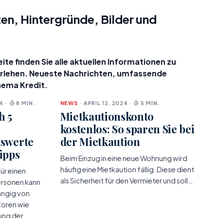
en, Hintergründe, Bilder und
te finden Sie alle aktuellen Informationen zu
arlehen. Neueste Nachrichten, umfassende
hema Kredit.
4 ·
8 MIN.
NEWS
· APRIL 12, 2024 ·
5 MIN.
h 5
Mietkautionskonto
kostenlos: So sparen Sie bei
tswerte
der Mietkaution
ipps
Beim Einzug in eine neue Wohnung wird
häufig eine Mietkaution fällig. Diese dient
ür einen
als Sicherheit für den Vermieter und soll…
ersonen kann
hängig von
toren wie
ung der