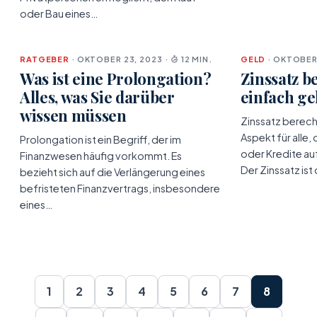
oder Bau eines…
RATGEBER
· OKTOBER 23, 2023 ·
12 MIN.
GELD
· OKTOBER 
Was ist eine Prolongation?
Zinssatz b
Alles, was Sie darüber
einfach geh
wissen müssen
Zinssatz berechn
Aspekt für alle, 
Prolongation ist ein Begriff, der im
oder Kredite a
Finanzwesen häufig vorkommt. Es
Der Zinssatz ist
bezieht sich auf die Verlängerung eines
befristeten Finanzvertrags, insbesondere
eines…
1
2
3
4
5
6
7
8