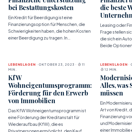
bei Bestattungskosten
die beste 
Unterneh
Ein Kredit für Beerdigung ist eine
Finanzierungsoption für Menschen, die
Leasing oder Fi
Schwierigkeiten haben, die hohen Kosten
Frage stellen si
einer Beerdigung zu tragen. In…
die sich ein Au
Beide Optionen
LEBENSLAGEN
· OKTOBER 23, 2023 ·
11
LEBENSLAGEN
· 
MIN.
12 MIN.
KfW
Modernisi
Wohneigentumsprogramm:
Alles, was 
Förderung für den Erwerb
müssen
von Immobilien
Ein Modernisieru
Art von Kredit, d
Das KfW Wohneigentumsprogramm ist
Finanzierung v
eine Förderung der Kreditanstalt für
und Modernisi
Wiederaufbau (KfW), die es
einer Immobilie
Privatpersonen ermöglicht, den Kauf