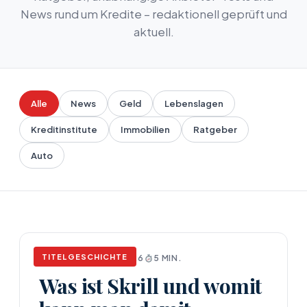
News rund um Kredite – redaktionell geprüft und
aktuell.
Alle
News
Geld
Lebenslagen
Kreditinstitute
Immobilien
Ratgeber
Auto
TITELGESCHICHTE
NEWS
APRIL 17, 2026
5 MIN.
Was ist Skrill und womit