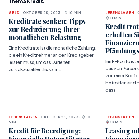
Thema Kredit.
GELD
· OKTOBER 25, 2023 ·
10 MIN.
LEBENSLAGEN
· 
11 MIN.
Kreditrate senken: Tipps
Kredit tro
zur Reduzierung Ihrer
erhalten S
monatlichen Belastung
Finanzieru
Eine Kreditrate ist die monatliche Zahlung,
Pfändungs
die ein Kreditnehmer an den Kreditgeber
Ein P-Konto ist 
leisten muss, um das Darlehen
das von Persone
zurückzuzahlen. Es kann…
von einer Kont
betroffen sind 
dass…
LEBENSLAGEN
· OKTOBER 25, 2023 ·
10
LEBENSLAGEN
· 
MIN.
13 MIN.
Kredit für Beerdigung:
Leasing o
Finanzielle Unterstützung
Finanzieru