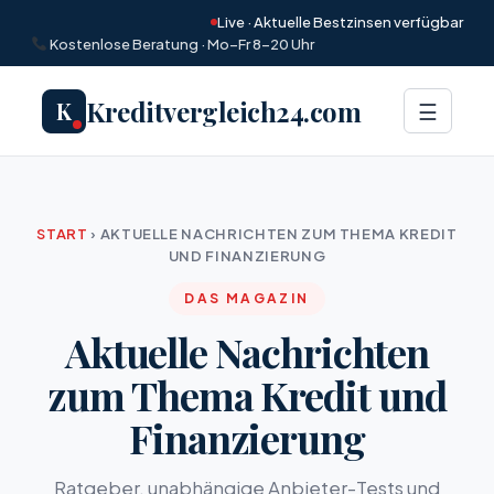
Live · Aktuelle Bestzinsen verfügbar
Kostenlose Beratung · Mo–Fr 8–20 Uhr
Kreditvergleich24.com
K
Menü
☰
START
›
AKTUELLE NACHRICHTEN ZUM THEMA KREDIT
UND FINANZIERUNG
DAS MAGAZIN
Aktuelle Nachrichten
zum Thema Kredit und
Finanzierung
Ratgeber, unabhängige Anbieter-Tests und