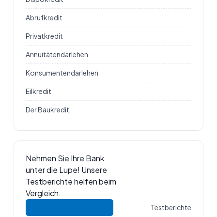
Abrufkredit
Privatkredit
Annuitätendarlehen
Konsumentendarlehen
Eilkredit
Der Baukredit
Nehmen Sie Ihre Bank
unter die Lupe! Unsere
Testberichte helfen beim
Vergleich.
Testberichte