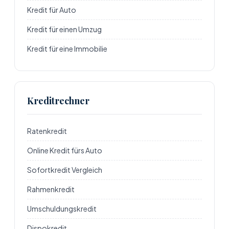
Kredit für Auto
Kredit für einen Umzug
Kredit für eine Immobilie
Kreditrechner
Ratenkredit
Online Kredit fürs Auto
Sofortkredit Vergleich
Rahmenkredit
Umschuldungskredit
Dispokredit