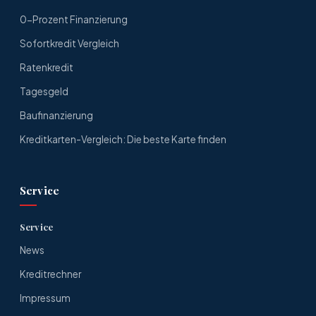
0-Prozent Finanzierung
Sofortkredit Vergleich
Ratenkredit
Tagesgeld
Baufinanzierung
Kreditkarten-Vergleich: Die beste Karte finden
Service
Service
News
Kreditrechner
Impressum