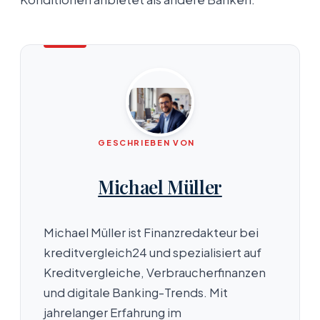
GESCHRIEBEN VON
Michael Müller
Michael Müller ist Finanzredakteur bei
kreditvergleich24 und spezialisiert auf
Kreditvergleiche, Verbraucherfinanzen
und digitale Banking-Trends. Mit
jahrelanger Erfahrung im