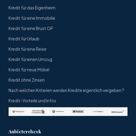
Kredit für das Eigenheim
Kredit für eine Immobilie
Kredit für eine Brust OP
Kredit für Urlaub
Kredit für eine Reise
Kredit für einen Umzug
Kredit für neue Möbel
Kredit ohne Zinsen
Nach welchen Kriterien werden Kredite eigentlich vergeben ?
Kredit-Vorteile und Infos
Anbietercheck