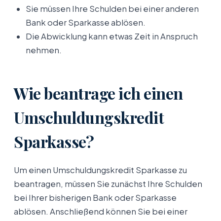
Sie müssen Ihre Schulden bei einer anderen
Bank oder Sparkasse ablösen.
Die Abwicklung kann etwas Zeit in Anspruch
nehmen.
Wie beantrage ich einen
Umschuldungskredit
Sparkasse?
Um einen Umschuldungskredit Sparkasse zu
beantragen, müssen Sie zunächst Ihre Schulden
bei Ihrer bisherigen Bank oder Sparkasse
ablösen. Anschließend können Sie bei einer