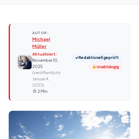
AUTOR:
Michael
Müller
Aktualisiert:
✓
Redaktionell geprüft
November 10,
2025
Unabhängig
(veröffentlicht:
Januar 4,
2023)
2 Min.