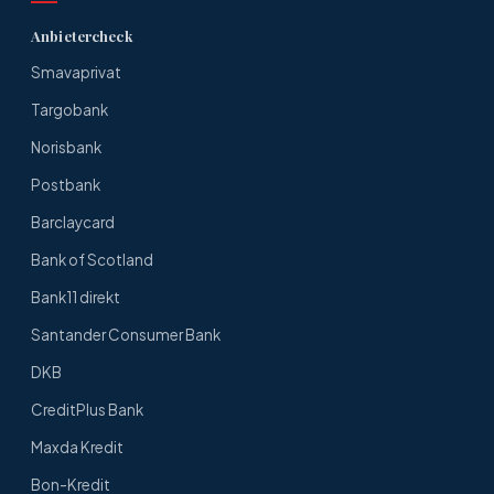
Anbietercheck
Smavaprivat
Targobank
Norisbank
Postbank
Barclaycard
Bank of Scotland
Bank11 direkt
Santander Consumer Bank
DKB
CreditPlus Bank
Maxda Kredit
Bon-Kredit