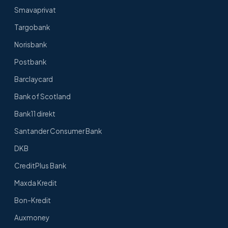
Smavaprivat
Targobank
Norisbank
Postbank
Barclaycard
Bank of Scotland
Bank11 direkt
Santander Consumer Bank
DKB
CreditPlus Bank
Maxda Kredit
Bon-Kredit
Auxmoney