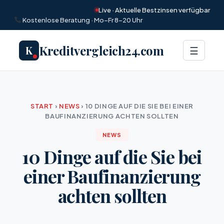
Live · Aktuelle Bestzinsen verfügbar
Kostenlose Beratung · Mo–Fr 8–20 Uhr
Kreditvergleich24.com
K
Menü
☰
START
›
NEWS
›
10 DINGE AUF DIE SIE BEI EINER
BAUFINANZIERUNG ACHTEN SOLLTEN
NEWS
10 Dinge auf die Sie bei
einer Baufinanzierung
achten sollten