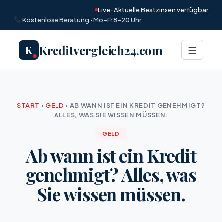
Live · Aktuelle Bestzinsen verfügbar
Kostenlose Beratung · Mo–Fr 8–20 Uhr
Kreditvergleich24.com
K
Menü
☰
START
›
GELD
›
AB WANN IST EIN KREDIT GENEHMIGT?
ALLES, WAS SIE WISSEN MÜSSEN.
GELD
Ab wann ist ein Kredit
genehmigt? Alles, was
Sie wissen müssen.