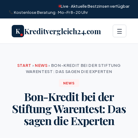
Live · Aktuelle Bestzinsen verfügbar
Kostenlose Beratung · Mo–Fr 8–20 Uhr
Kreditvergleich24.com
K
Menü
☰
START
›
NEWS
›
BON-KREDIT BEI DER STIFTUNG
WARENTEST: DAS SAGEN DIE EXPERTEN
NEWS
Bon-Kredit bei der
Stiftung Warentest: Das
sagen die Experten