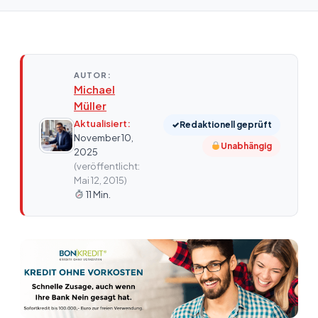
AUTOR:
Michael
Müller
Aktualisiert:
✓
Redaktionell geprüft
November 10,
Unabhängig
2025
(veröffentlicht:
Mai 12, 2015)
11 Min.