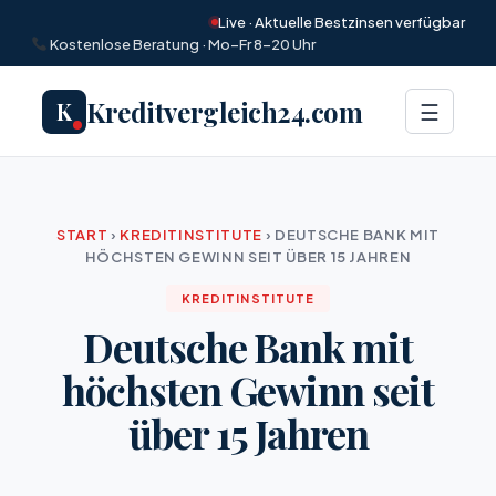
Live · Aktuelle Bestzinsen verfügbar
Kostenlose Beratung · Mo–Fr 8–20 Uhr
Kreditvergleich24.com
K
Menü
☰
START
›
KREDITINSTITUTE
›
DEUTSCHE BANK MIT
HÖCHSTEN GEWINN SEIT ÜBER 15 JAHREN
KREDITINSTITUTE
Deutsche Bank mit
höchsten Gewinn seit
über 15 Jahren