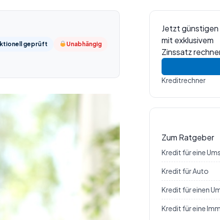
Jetzt günstigen
mit exklusivem
tionell geprüft
Unabhängig
Zinssatz rechne
Kreditrechner
Zum Ratgeber
Kredit für eine U
Kredit für Auto
Kredit für einen 
Kredit für eine Im