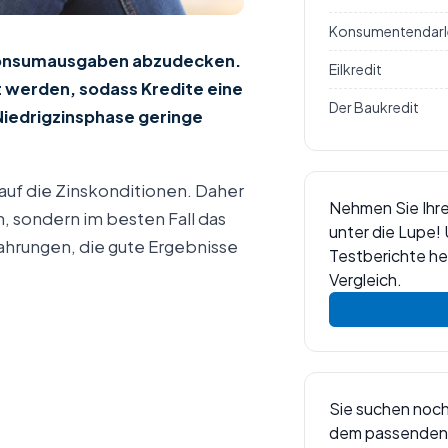
Konsumentendarl
m Konsumausgaben abzudecken.
Eilkredit
t werden, sodass Kredite eine
Der Baukredit
 Niedrigzinsphase geringe
auf die Zinskonditionen. Daher
Nehmen Sie Ihr
, sondern im besten Fall das
unter die Lupe!
fahrungen, die gute Ergebnisse
Testberichte he
Vergleich.
Sie suchen noc
dem passenden 