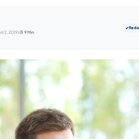
✓
Redak
ril 2, 2019)
9 Min.