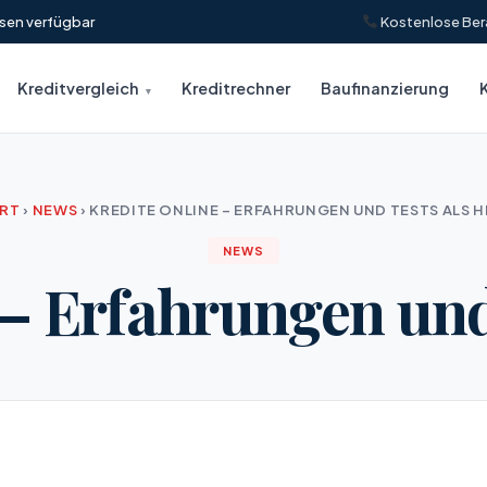
insen verfügbar
Kostenlose Ber
Kreditvergleich
Kreditrechner
Baufinanzierung
ART
›
NEWS
›
KREDITE ONLINE – ERFAHRUNGEN UND TESTS ALS H
NEWS
 – Erfahrungen und 