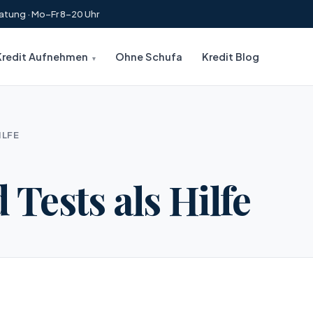
atung · Mo–Fr 8–20 Uhr
Kredit Aufnehmen
Ohne Schufa
Kredit Blog
ILFE
Tests als Hilfe