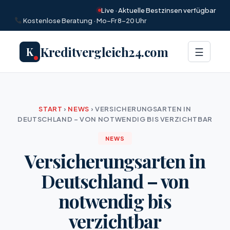
Live · Aktuelle Bestzinsen verfügbar
Kostenlose Beratung · Mo–Fr 8–20 Uhr
Kreditvergleich24.com
K
Menü
☰
START
›
NEWS
›
VERSICHERUNGSARTEN IN
DEUTSCHLAND – VON NOTWENDIG BIS VERZICHTBAR
NEWS
Versicherungsarten in
Deutschland – von
notwendig bis
verzichtbar