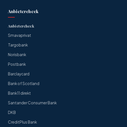
Anbietercheck
Anbietercheck
Smavaprivat
Targobank
Norisbank
Postbank
Barclaycard
Bank of Scotland
Bank11 direkt
Santander Consumer Bank
DKB
CreditPlus Bank