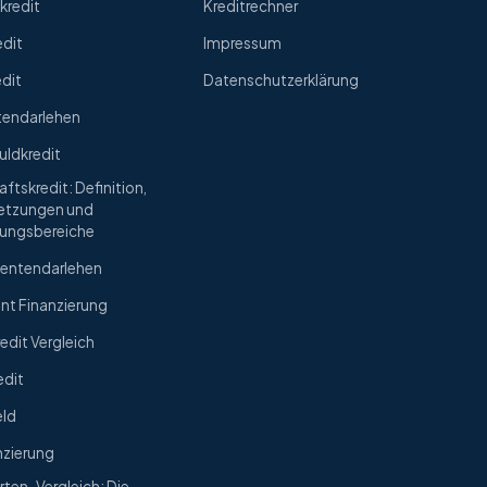
redit
Kreditrechner
edit
Impressum
edit
Datenschutzerklärung
tendarlehen
uldkredit
ftskredit: Definition,
etzungen und
ungsbereiche
entendarlehen
nt Finanzierung
edit Vergleich
edit
eld
nzierung
rten-Vergleich: Die