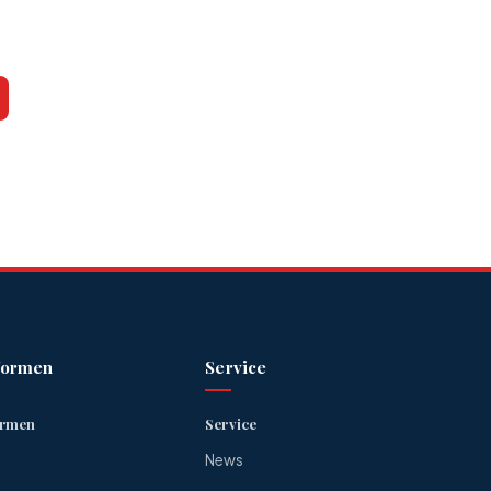
formen
Service
ormen
Service
News