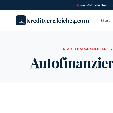
Live · Aktuelle Bestz
Kreditvergleich24.com
K
Start
START
›
RATGEBER KREDIT
Autofinanzie