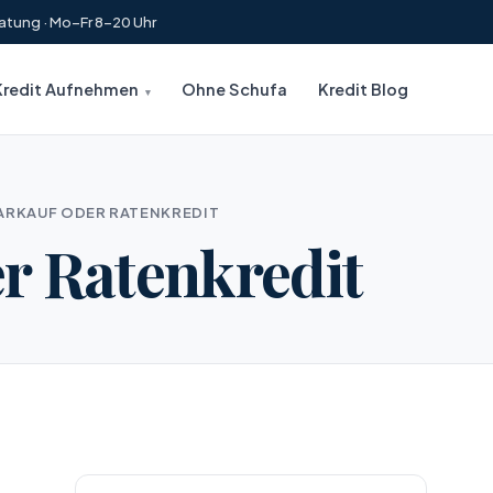
atung · Mo–Fr 8–20 Uhr
Kredit Aufnehmen
Ohne Schufa
Kredit Blog
ARKAUF ODER RATENKREDIT
r Ratenkredit