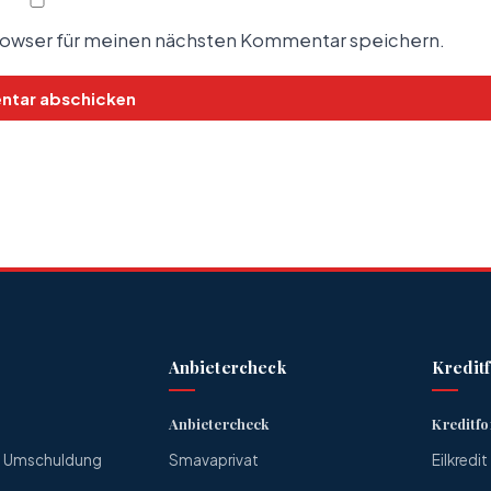
rowser für meinen nächsten Kommentar speichern.
Anbietercheck
Kredit
Anbietercheck
Kreditf
ne Umschuldung
Smavaprivat
Eilkredit