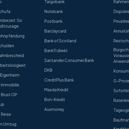
o
Targobank
Rahmenk
Schufa
Norisbank
Dispokr
Probezeit: So
Postbank
Privatkr
editzusage
Barclaycard
Annuitä
 Lohnpfändung
Bank of Scotland
Restsch
Schulden
Bürgscha
Bank11 direkt
 Mahnbescheid
Vorauss
Santander Consumer Bank
Anwend
rbeitslosigkeit
DKB
Konsum
s Eigenheim
CreditPlus Bank
0-Proze
e Immobilie
Maxda Kredit
Sofortkr
e Brust OP
Bon-Kredit
Ratenkr
aub
Auxmoney
Tagesg
e Reise
Baufina
nen Umzug
Kreditka