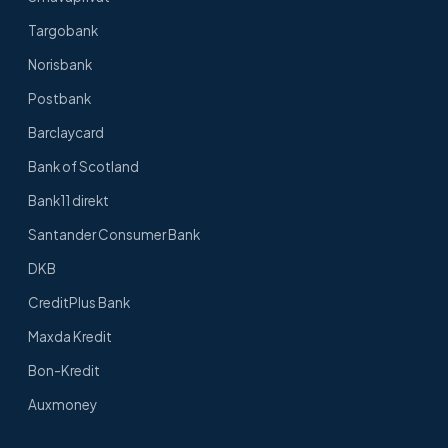
Targobank
Norisbank
Postbank
Barclaycard
Bank of Scotland
Bank11 direkt
Santander Consumer Bank
DKB
CreditPlus Bank
Maxda Kredit
Bon-Kredit
Auxmoney