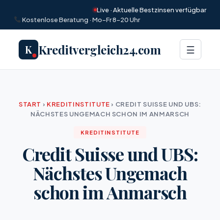
Live · Aktuelle Bestzinsen verfügbar
Kostenlose Beratung · Mo–Fr 8–20 Uhr
Kreditvergleich24.com
K
Menü
☰
START
›
KREDITINSTITUTE
›
CREDIT SUISSE UND UBS:
NÄCHSTES UNGEMACH SCHON IM ANMARSCH
KREDITINSTITUTE
Credit Suisse und UBS:
Nächstes Ungemach
schon im Anmarsch