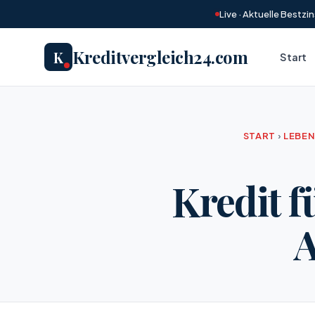
Live · Aktuelle Bestz
Kreditvergleich24.com
K
Start
START
›
LEBE
Kredit f
A