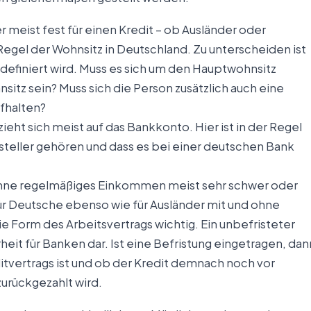
r meist fest für einen Kredit – ob Ausländer oder
 Regel der Wohnsitz in Deutschland. Zu unterscheiden ist
t definiert wird. Muss es sich um den Hauptwohnsitz
sitz sein? Muss sich die Person zusätzlich auch eine
fhalten?
eht sich meist auf das Bankkonto. Hier ist in der Regel
teller gehören und dass es bei einer deutschen Bank
 ohne regelmäßiges Einkommen meist sehr schwer oder
 für Deutsche ebenso wie für Ausländer mit und ohne
ie Form des Arbeitsvertrags wichtig. Ein unbefristeter
heit für Banken dar. Ist eine Befristung eingetragen, dan
itvertrags ist und ob der Kredit demnach noch vor
urückgezahlt wird.