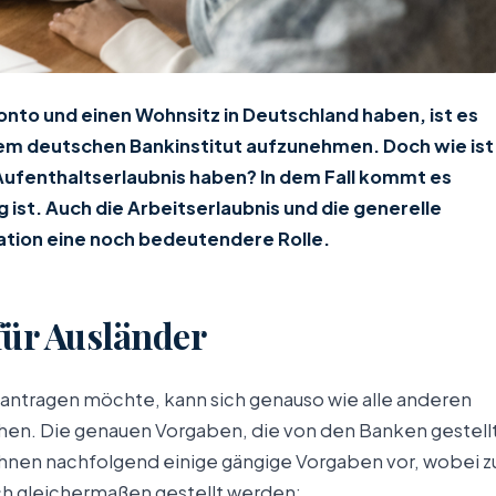
Konto und einen Wohnsitz in Deutschland haben, ist es
nem deutschen Bankinstitut aufzunehmen. Doch wie ist
 Aufenthaltserlaubnis haben? In dem Fall kommt es
g ist. Auch die Arbeitserlaubnis und die generelle
uation eine noch bedeutendere Rolle.
für Ausländer
eantragen möchte, kann sich genauso wie alle anderen
hen. Die genauen Vorgaben, die von den Banken gestell
n Ihnen nachfolgend einige gängige Vorgaben vor, wobei z
ch gleichermaßen gestellt werden: