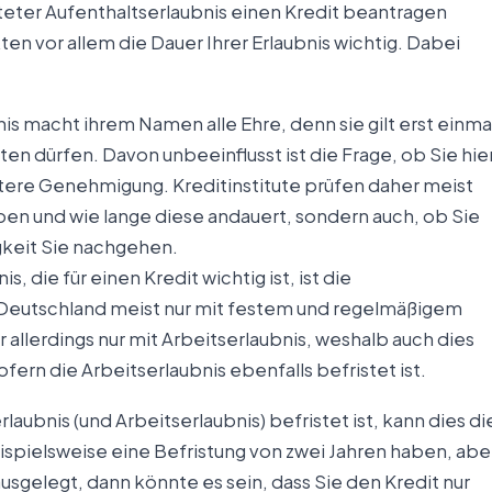
steter Aufenthaltserlaubnis einen Kredit beantragen
en vor allem die Dauer Ihrer Erlaubnis wichtig. Dabei
is macht ihrem Namen alle Ehre, denn sie gilt erst einma
lten dürfen. Davon unbeeinflusst ist die Frage, ob Sie hie
itere Genehmigung. Kreditinstitute prüfen daher meist
aben und wie lange diese andauert, sondern auch, ob Sie
gkeit Sie nachgehen.
, die für einen Kredit wichtig ist, ist die
in Deutschland meist nur mit festem und regelmäßigem
allerdings nur mit Arbeitserlaubnis, weshalb auch dies
sofern die Arbeitserlaubnis ebenfalls befristet ist.
laubnis (und Arbeitserlaubnis) befristet ist, kann dies di
eispielsweise eine Befristung von zwei Jahren haben, abe
ausgelegt, dann könnte es sein, dass Sie den Kredit nur