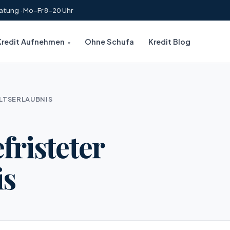
atung · Mo–Fr 8–20 Uhr
Kredit Aufnehmen
Ohne Schufa
Kredit Blog
ALTSERLAUBNIS
fristeter
is