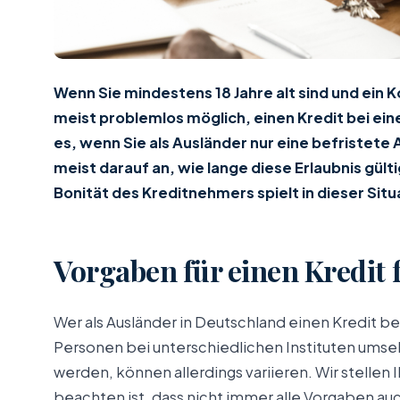
Wenn Sie mindestens 18 Jahre alt sind und ein 
meist problemlos möglich, einen Kredit bei ei
es, wenn Sie als Ausländer nur eine befristete
meist darauf an, wie lange diese Erlaubnis gülti
Bonität des Kreditnehmers spielt in dieser Sit
Vorgaben für einen Kredit 
Wer als Ausländer in Deutschland einen Kredit b
Personen bei unterschiedlichen Instituten umse
werden, können allerdings variieren. Wir stelle
beachten ist, dass nicht immer alle Vorgaben au