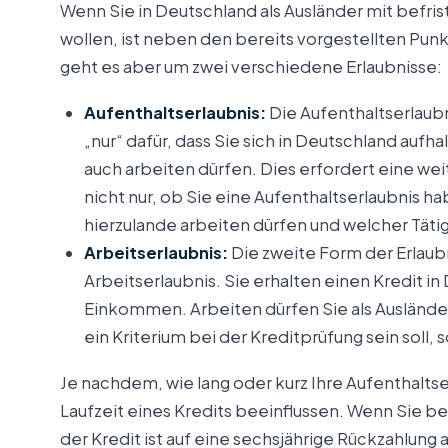
Wenn Sie in Deutschland als Ausländer mit befri
wollen, ist neben den bereits vorgestellten Punkt
geht es aber um zwei verschiedene Erlaubnisse:
Aufenthaltserlaubnis:
Die Aufenthaltserlaubn
„nur“ dafür, dass Sie sich in Deutschland aufha
auch arbeiten dürfen. Dies erfordert eine we
nicht nur, ob Sie eine Aufenthaltserlaubnis h
hierzulande arbeiten dürfen und welcher Täti
Arbeitserlaubnis:
Die zweite Form der Erlaubnis
Arbeitserlaubnis. Sie erhalten einen Kredit 
Einkommen. Arbeiten dürfen Sie als Ausländer 
ein Kriterium bei der Kreditprüfung sein soll, 
Je nachdem, wie lang oder kurz Ihre Aufenthaltser
Laufzeit eines Kredits beeinflussen. Wenn Sie b
der Kredit ist auf eine sechsjährige Rückzahlung 