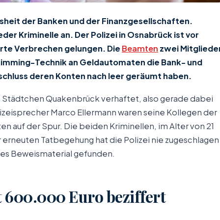
eisheit der Banken und der Finanzgesellschaften.
er Kriminelle an. Der Polizei in Osnabrück ist vor
erte Verbrechen gelungen. Die
Beamten
zwei Mitgliede
 Skimming-Technik an Geldautomaten die Bank- und
chluss deren Konten nach leer geräumt haben.
 Städtchen Quakenbrück verhaftet, also gerade dabei
lizeisprecher Marco Ellermann waren seine Kollegen der
auf der Spur. Die beiden Kriminellen, im Alter von 21
r erneuten Tatbegehung hat die Polizei nie zugeschlagen
des Beweismaterial gefunden.
 600.000 Euro beziffert