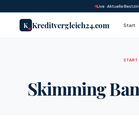
Live · Aktuelle Bestz
Kreditvergleich24.com
K
Start
START
Skimming Band