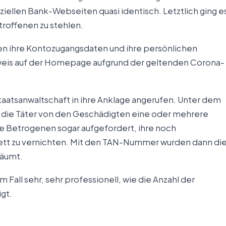
ziellen Bank-Webseiten quasi identisch. Letztlich ging e
roffenen zu stehlen.
n ihre Kontozugangsdaten und ihre persönlichen
nweis auf der Homepage aufgrund der geltenden Corona-
taatsanwaltschaft in ihre Anklage angerufen. Unter dem
 die Täter von den Geschädigten eine oder mehrere
 Betrogenen sogar aufgefordert, ihre noch
t zu vernichten. Mit den TAN-Nummer wurden dann di
räumt.
Fall sehr, sehr professionell, wie die Anzahl der
gt.