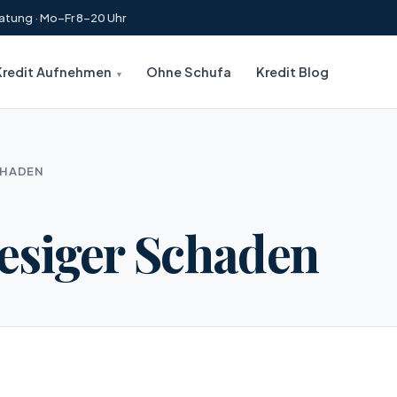
atung · Mo–Fr 8–20 Uhr
Kredit Aufnehmen
Ohne Schufa
Kredit Blog
CHADEN
esiger Schaden