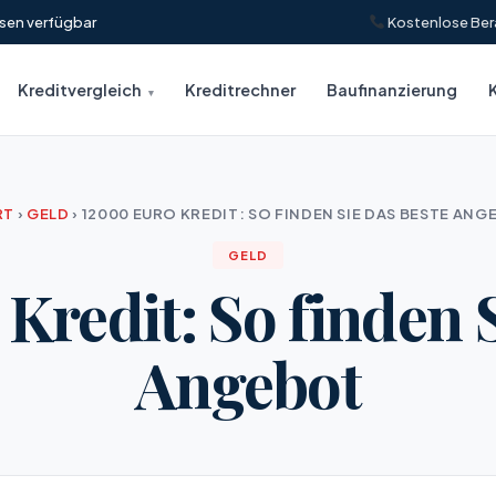
insen verfügbar
Kostenlose Ber
Kreditvergleich
Kreditrechner
Baufinanzierung
RT
›
GELD
›
12000 EURO KREDIT: SO FINDEN SIE DAS BESTE AN
GELD
Kredit: So finden S
Angebot