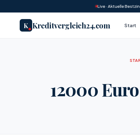
Live · Aktuelle Bestz
Kreditvergleich24.com
K
Start
STA
12000 Euro 