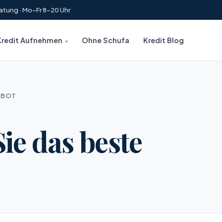
atung · Mo–Fr 8–20 Uhr
Kredit Aufnehmen
Ohne Schufa
Kredit Blog
GEBOT
ie das beste