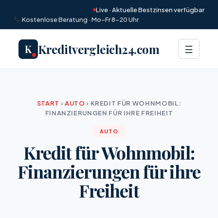
Live · Aktuelle Bestzinsen verfügbar
Kostenlose Beratung · Mo–Fr 8–20 Uhr
Kreditvergleich24.com
K
Menü
☰
START
›
AUTO
›
KREDIT FÜR WOHNMOBIL:
FINANZIERUNGEN FÜR IHRE FREIHEIT
AUTO
Kredit für Wohnmobil:
Finanzierungen für ihre
Freiheit