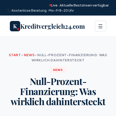
Live · Aktuelle Bestzinsen verfügbar
Kostenlose Beratung · Mo–Fr 8–20 Uhr
Kreditvergleich24.com
K
Menü
☰
START
›
NEWS
›
NULL-PROZENT-FINANZIERUNG: WAS
WIRKLICH DAHINTERSTECKT
NEWS
Null-Prozent-
Finanzierung: Was
wirklich dahintersteckt