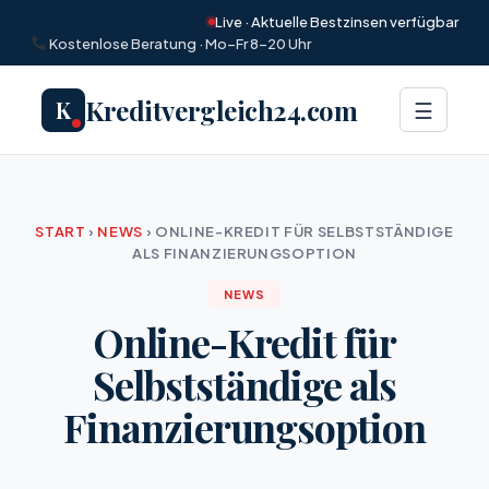
Live · Aktuelle Bestzinsen verfügbar
Kostenlose Beratung · Mo–Fr 8–20 Uhr
Kreditvergleich24.com
K
Menü
☰
START
›
NEWS
›
ONLINE-KREDIT FÜR SELBSTSTÄNDIGE
ALS FINANZIERUNGSOPTION
NEWS
Online-Kredit für
Selbstständige als
Finanzierungsoption