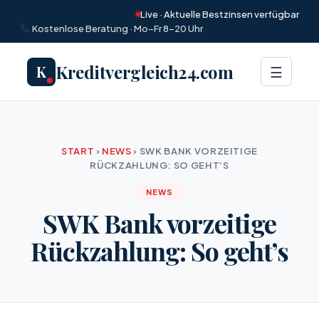
Live · Aktuelle Bestzinsen verfügbar
Kostenlose Beratung · Mo–Fr 8–20 Uhr
Kreditvergleich24.com
K
Menü
☰
START
›
NEWS
›
SWK BANK VORZEITIGE
RÜCKZAHLUNG: SO GEHT’S
NEWS
SWK Bank vorzeitige
Rückzahlung: So geht’s