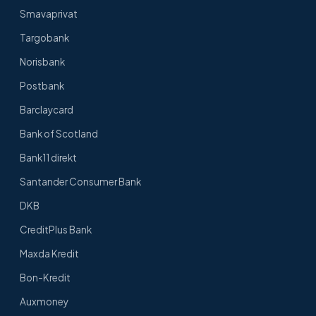
Smavaprivat
Targobank
Norisbank
Postbank
Barclaycard
Bank of Scotland
Bank11 direkt
Santander Consumer Bank
DKB
CreditPlus Bank
Maxda Kredit
Bon-Kredit
Auxmoney