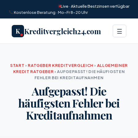
Live · Aktuelle Bestzinsen verfügbar
Kostenlose Beratung · Mo–Fr 8–20 Uhr
Kreditvergleich24.com
K
Menü
☰
START
›
RATGEBER KREDITVERGLEICH
›
ALLGEMEINER
KREDIT RATGEBER
›
AUFGEPASST! DIE HÄUFIGSTEN
FEHLER BEI KREDITAUFNAHMEN
Aufgepasst! Die
häufigsten Fehler bei
Kreditaufnahmen