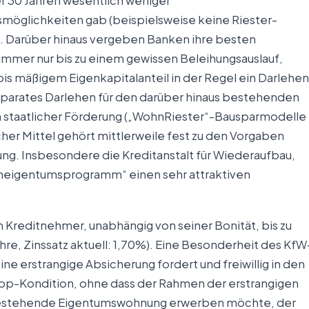
er 30 Jahren wesentlich weniger
smöglichkeiten gab (beispielsweise keine Riester-
). Darüber hinaus vergeben Banken ihre besten
immer nur bis zu einem gewissen Beleihungsauslauf,
bis mäßigem Eigenkapitalanteil in der Regel ein Darlehen
parates Darlehen für den darüber hinaus bestehenden
on staatlicher Förderung („WohnRiester“-Bausparmodelle
her Mittel gehört mittlerweile fest zu den Vorgaben
ng. Insbesondere die Kreditanstalt für Wiederaufbau,
hneigentumsprogramm“ einen sehr attraktiven
reditnehmer, unabhängig von seiner Bonität, bis zu
hre, Zinssatz aktuell: 1,70%). Eine Besonderheit des KfW
ine erstrangige Absicherung fordert und freiwillig in den
Top-Kondition, ohne dass der Rahmen der erstrangigen
 bestehende Eigentumswohnung erwerben möchte, der