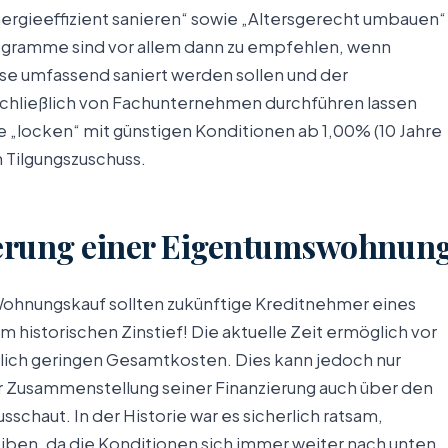
nergieeffizient sanieren“ sowie „Altersgerecht umbauen“
ogramme sind vor allem dann zu empfehlen, wenn
 umfassend saniert werden sollen und der
chließlich von Fachunternehmen durchführen lassen
locken“ mit günstigen Konditionen ab 1,00% (10 Jahre
n Tilgungszuschuss.
ierung einer Eigentumswohnun
Wohnungskauf sollten zukünftige Kreditnehmer eines
em historischen Zinstief! Die aktuelle Zeit ermöglich vor
rklich geringen Gesamtkosten. Dies kann jedoch nur
r Zusammenstellung seiner Finanzierung auch über den
sschaut. In der Historie war es sicherlich ratsam,
iben, da die Konditionen sich immer weiter nach unten