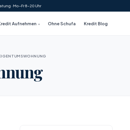
atung · Mo–Fr 8–20 Uhr
Kredit Aufnehmen
Ohne Schufa
Kredit Blog
R EIGENTUMSWOHNUNG
ohnung