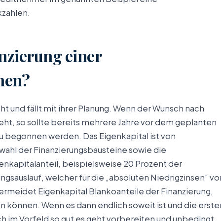
kzahlen.
anzierung einer
hen?
ht und fällt mit ihrer Planung. Wenn der Wunsch nach
eht, so sollte bereits mehrere Jahre vor dem geplanten
u begonnen werden. Das Eigenkapital ist von
ahl der Finanzierungsbausteine sowie die
enkapitalanteil, beispielsweise 20 Prozent der
ngsauslauf, welcher für die „absoluten Niedrigzinsen“ vo
ermeidet Eigenkapital Blankoanteile der Finanzierung,
en können. Wenn es dann endlich soweit ist und die erste
h im Vorfeld so gut es geht vorbereiten und unbedingt