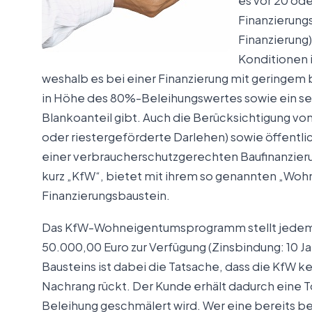
es vor 20 od
Finanzierung
Finanzierung
Konditionen 
weshalb es bei einer Finanzierung mit geringem 
in Höhe des 80%-Beleihungswertes sowie ein se
Blankoanteil gibt. Auch die Berücksichtigung v
oder riestergeförderte Darlehen) sowie öffentlic
einer verbraucherschutzgerechten Baufinanzieru
kurz „KfW“, bietet mit ihrem so genannten „Wo
Finanzierungsbaustein.
Das KfW-Wohneigentumsprogramm stellt jedem K
50.000,00 Euro zur Verfügung (Zinsbindung: 10 Ja
Bausteins ist dabei die Tatsache, dass die KfW ke
Nachrang rückt. Der Kunde erhält dadurch eine 
Beleihung geschmälert wird. Wer eine bereits