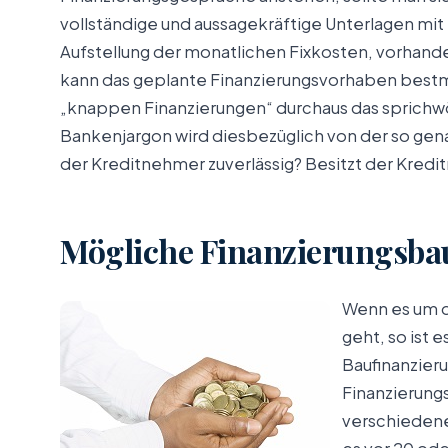
vollständige und aussagekräftige Unterlagen mi
Aufstellung der monatlichen Fixkosten, vorhan
kann das geplante Finanzierungsvorhaben bestm
„knappen Finanzierungen“ durchaus das sprichwö
Bankenjargon wird diesbezüglich von der so ge
der Kreditnehmer zuverlässig? Besitzt der Kredi
Mögliche Finanzierungsba
Wenn es um d
geht, so ist 
Baufinanzier
Finanzierung
verschiedene