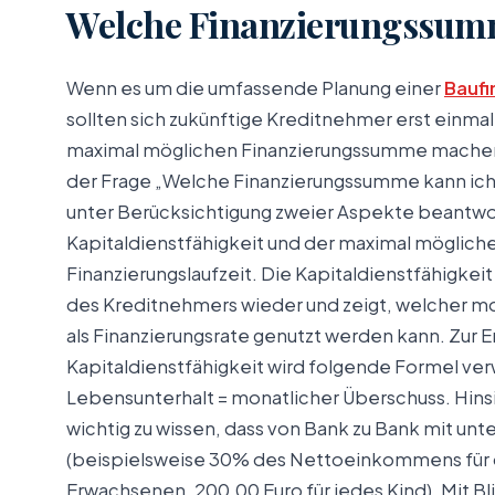
Welche Finanzierungssumm
Wenn es um die umfassende Planung einer
Baufi
sollten sich zukünftige Kreditnehmer erst einma
maximal möglichen Finanzierungssumme machen
der Frage „Welche Finanzierungssumme kann ich 
unter Berücksichtigung zweier Aspekte beantwo
Kapitaldienstfähigkeit und der maximal möglich
Finanzierungslaufzeit. Die Kapitaldienstfähigkeit
des Kreditnehmers wieder und zeigt, welcher m
als Finanzierungsrate genutzt werden kann. Zur E
Kapitaldienstfähigkeit wird folgende Formel v
Lebensunterhalt = monatlicher Überschuss. Hins
wichtig zu wissen, dass von Bank zu Bank mit unt
(beispielsweise 30% des Nettoeinkommens für d
Erwachsenen, 200,00 Euro für jedes Kind). Mit Bl