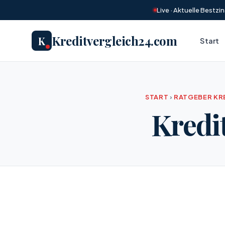
Live · Aktuelle Bestz
Kreditvergleich24.com
K
Start
START
›
RATGEBER KR
Kredi