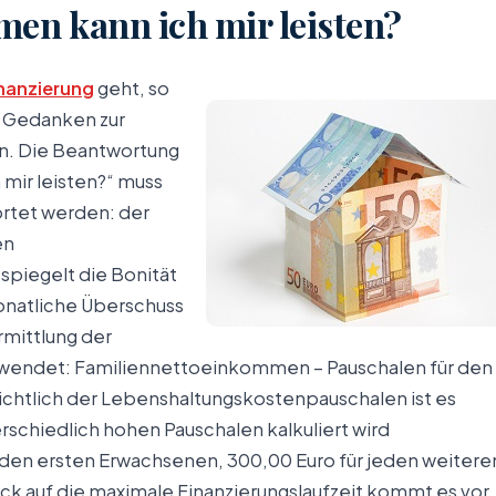
en kann ich mir leisten?
nanzierung
geht, so
l Gedanken zur
. Die Beantwortung
mir leisten?“ muss
rtet werden: der
en
 spiegelt die Bonität
onatliche Überschuss
rmittlung der
erwendet: Familiennettoeinkommen – Pauschalen für den
ichtlich der Lebenshaltungskostenpauschalen ist es
erschiedlich hohen Pauschalen kalkuliert wird
en ersten Erwachsenen, 300,00 Euro für jeden weitere
ick auf die maximale Finanzierungslaufzeit kommt es vor